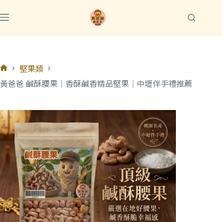
堅果類
黃爸爸 鹹酥腰果｜香酥鹹香精品堅果｜中壢伴手禮推薦