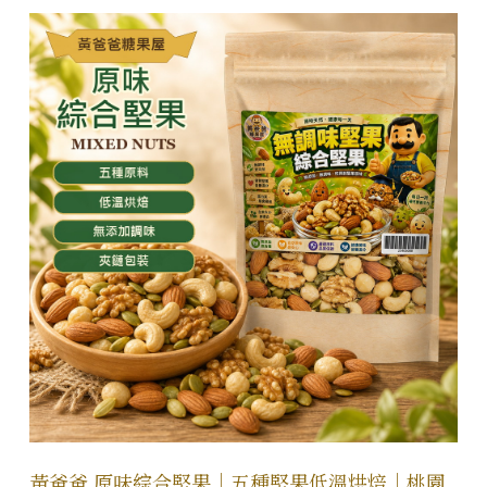
黃爸爸 原味綜合堅果｜五種堅果低溫烘焙｜桃園