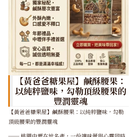
【黃爸爸糖果屋】鹹酥腰果：
以純粹鹽味，勾勒頂級腰果的
豐潤靈魂
【黃爸爸糖果屋】鹹酥腰果：以純粹鹽味，勾勒
頂級腰果的豐潤靈魂
── 桃園中壢在地名產，一份讓味蕾與心靈同時