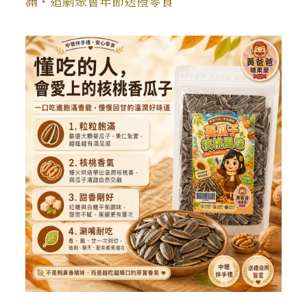
滿・追劇聚會年節送禮零食