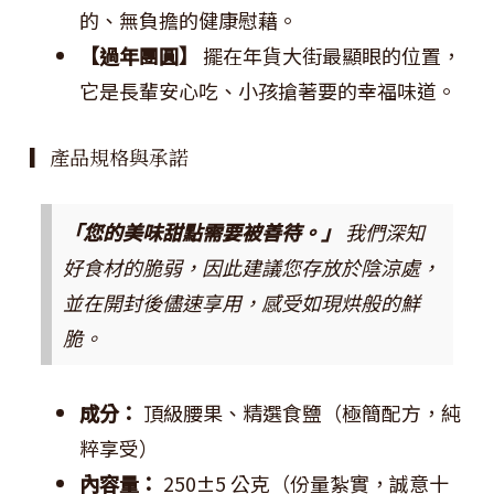
的、無負擔的健康慰藉。
【過年團圓】
擺在年貨大街最顯眼的位置，
它是長輩安心吃、小孩搶著要的幸福味道。
▎產品規格與承諾
「您的美味甜點需要被善待。」
我們深知
好食材的脆弱，因此建議您存放於陰涼處，
並在開封後儘速享用，感受如現烘般的鮮
脆。
成分：
頂級腰果、精選食鹽（極簡配方，純
粹享受）
內容量：
250±5 公克（份量紮實，誠意十