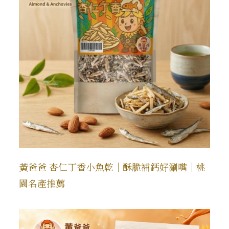
黃爸爸 杏仁丁香小魚乾｜酥脆補鈣好涮嘴｜桃
園名產推薦