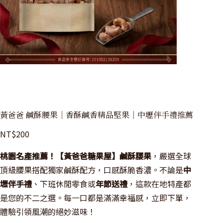
黃爸爸 鹹酥腰果｜香酥鹹香精品堅果｜中壢伴手禮推薦
NT$
200
桃園名產推薦！【黃爸爸糖果屋】鹹酥腰果
，嚴選全球
頂級腰果搭配獨家鹹酥配方，口感酥脆香濃。不論是
中
壢伴手禮
、下班休閒零食或
年節送禮
，這款在地特產都
是您的不二之選。每一口都是滿滿幸福感，立即下單，
體驗引領風潮的絕妙滋味！