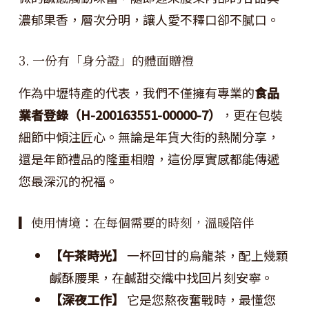
濃郁果香，層次分明，讓人愛不釋口卻不膩口。
3. 一份有「身分證」的體面贈禮
作為中壢特產的代表，我們不僅擁有專業的
食品
業者登錄（H-200163551-00000-7）
，更在包裝
細節中傾注匠心。無論是年貨大街的熱鬧分享，
還是年節禮品的隆重相贈，這份厚實感都能傳遞
您最深沉的祝福。
▎使用情境：在每個需要的時刻，溫暖陪伴
【午茶時光】
一杯回甘的烏龍茶，配上幾顆
鹹酥腰果，在鹹甜交織中找回片刻安寧。
【深夜工作】
它是您熬夜奮戰時，最懂您