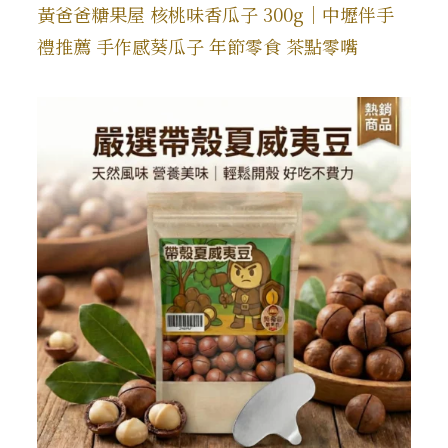
黃爸爸糖果屋 核桃味香瓜子 300g｜中壢伴手
禮推薦 手作感葵瓜子 年節零食 茶點零嘴