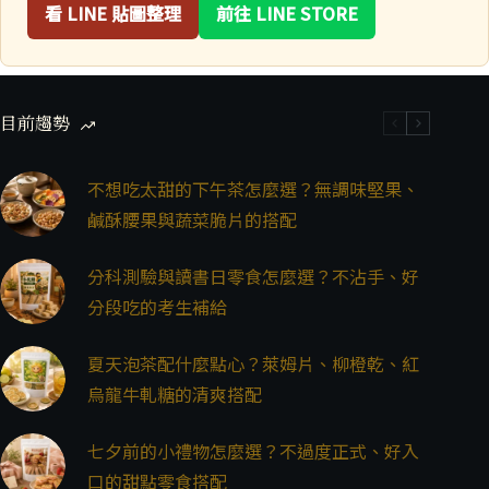
看 LINE 貼圖整理
前往 LINE STORE
目前趨勢
不想吃太甜的下午茶怎麼選？無調味堅果、
鹹酥腰果與蔬菜脆片的搭配
分科測驗與讀書日零食怎麼選？不沾手、好
分段吃的考生補給
夏天泡茶配什麼點心？萊姆片、柳橙乾、紅
烏龍牛軋糖的清爽搭配
七夕前的小禮物怎麼選？不過度正式、好入
口的甜點零食搭配