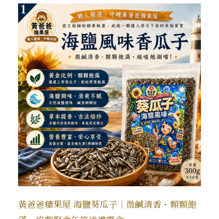
黃爸爸糖果屋 海鹽葵瓜子｜微鹹清香・顆顆飽