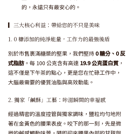
的，永遠只有最安心的。
▎三大核心利益：帶給您的不只是美味
1. 0 糖添加的純淨能量，工作力的最強後盾
別於市售裹滿糖漿的堅果，我們堅持
0 糖分、0 反
式脂肪
。每 100 公克含有高達
19.9 公克蛋白質
，
這不僅是下午茶的點心，更是您在忙碌工作中，
大腦最需要的優質油脂與高效動能。
2. 獨家「鹹酥」工藝：咔滋瞬間的幸福感
經過精密的溫度控管與獨家調味，鹽粒均勻地附
著在金黃色的腰果表皮。咬下的那一刻，先是微
微的鹹感觸動味蕾，隨即迎來腰果內部的甘甜與