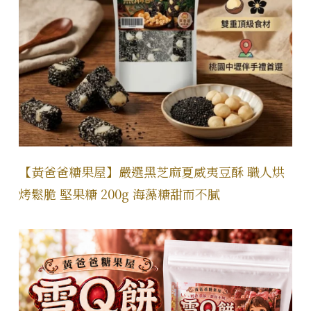
【黃爸爸糖果屋】嚴選黑芝麻夏威夷豆酥 職人烘
烤鬆脆 堅果糖 200g 海藻糖甜而不膩