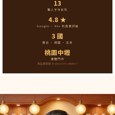
13
職人手作系列
4.8 ★
Google · 40+ 則真實評論
3 國
曼谷 · 德國 · 北京
桃園中壢
實體門市
食品業登錄 H-200163551-00000-7