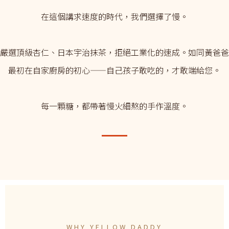
在這個講求速度的時代，我們選擇了慢。
嚴選頂級杏仁、日本宇治抹茶，拒絕工業化的速成。如同黃爸爸
最初在自家廚房的初心——自己孩子敢吃的，才敢端給您。
每一顆糖，都帶著慢火細熬的手作溫度。
WHY YELLOW DADDY