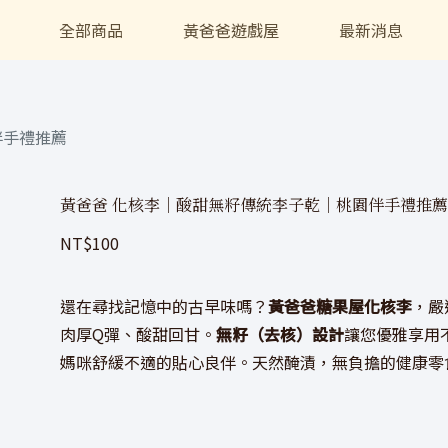
全部商品
黃爸爸遊戲屋
最新消息
伴手禮推薦
黃爸爸 化核李｜酸甜無籽傳統李子乾｜桃園伴手禮推薦
NT$
100
還在尋找記憶中的古早味嗎？
黃爸爸糖果屋化核李
，嚴
肉厚Q彈、酸甜回甘。
無籽（去核）設計
讓您優雅享用
媽咪舒緩不適的貼心良伴。天然醃漬，無負擔的健康零