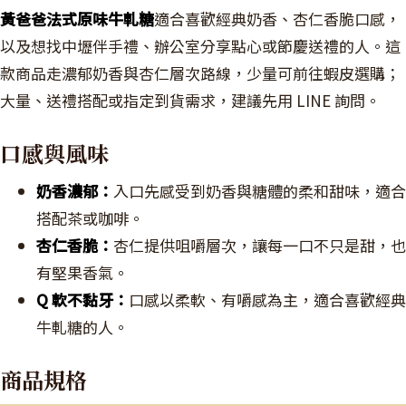
黃爸爸法式原味牛軋糖
適合喜歡經典奶香、杏仁香脆口感，
以及想找中壢伴手禮、辦公室分享點心或節慶送禮的人。這
款商品走濃郁奶香與杏仁層次路線，少量可前往蝦皮選購；
大量、送禮搭配或指定到貨需求，建議先用 LINE 詢問。
口感與風味
奶香濃郁：
入口先感受到奶香與糖體的柔和甜味，適合
搭配茶或咖啡。
杏仁香脆：
杏仁提供咀嚼層次，讓每一口不只是甜，也
有堅果香氣。
Q 軟不黏牙：
口感以柔軟、有嚼感為主，適合喜歡經典
牛軋糖的人。
商品規格