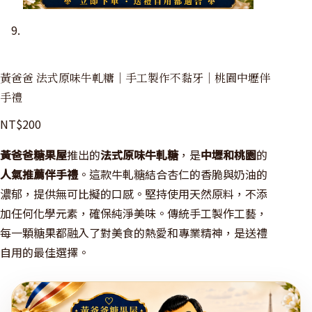
黃爸爸 法式原味牛軋糖｜手工製作不黏牙｜桃園中壢伴
手禮
NT$
200
黃爸爸糖果屋
推出的
法式原味牛軋糖
，是
中壢和桃園
的
人氣推薦伴手禮
。這款牛軋糖結合杏仁的香脆與奶油的
濃郁，提供無可比擬的口感。堅持使用天然原料，不添
加任何化學元素，確保純淨美味。傳統手工製作工藝，
每一顆糖果都融入了對美食的熱愛和專業精神，是送禮
自用的最佳選擇。