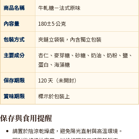
商品名稱
牛軋糖－法式原味
內容量
180±5 公克
包裝方式
夾鏈立袋裝，內含獨立包裝
主要成分
杏仁、麥芽糖、砂糖、奶油、奶粉、鹽、
蛋白、海藻糖
保存期限
120 天（未開封）
賞味期限
標示於包裝上
保存與食用提醒
請置於陰涼乾燥處，避免陽光直射與高溫環境。