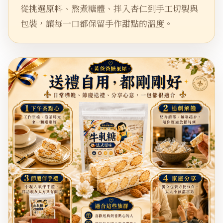
從挑選原料、熬煮糖體、拌入杏仁到手工切製與
包裝，讓每一口都保留手作甜點的溫度。