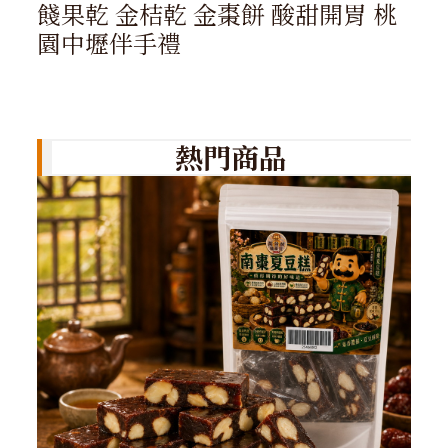
餞果乾 金桔乾 金棗餅 酸甜開胃 桃
園中壢伴手禮
熱門商品