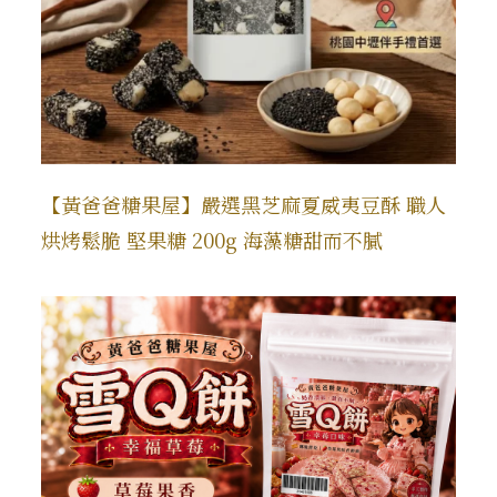
【黃爸爸糖果屋】嚴選黑芝麻夏威夷豆酥 職人
烘烤鬆脆 堅果糖 200g 海藻糖甜而不膩