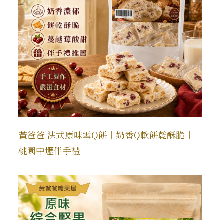
黃爸爸 法式原味雪Q餅｜奶香Q軟餅乾酥脆｜
桃園中壢伴手禮