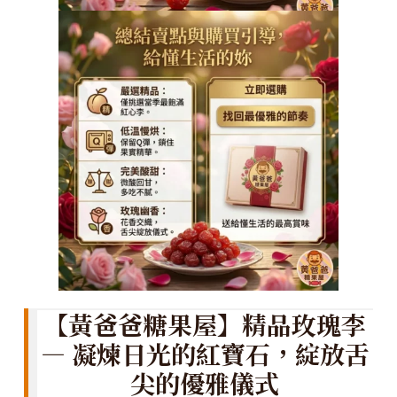
【黃爸爸糖果屋】精品玫瑰李
— 凝煉日光的紅寶石，綻放舌
尖的優雅儀式