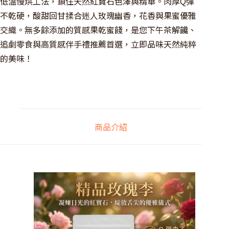
低溫慢烘工法，鎖住天然紅寶石色澤與精華。肉厚Q彈
不乾硬，酸甜回甘揉合迷人玫瑰幽香，花香與果蜜優雅
交織。無多餘添加的質感果乾蜜餞，是您下午茶解饞、
追劇零食與高質感伴手禮推薦首選，立即品味天然純粹
的美味！
商品介紹