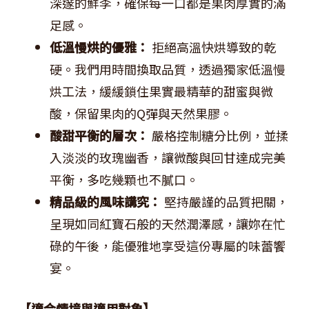
深邃的鮮李，確保每一口都是果肉厚實的滿
足感。
低溫慢烘的優雅：
拒絕高溫快烘導致的乾
硬。我們用時間換取品質，透過獨家低溫慢
烘工法，緩緩鎖住果實最精華的甜蜜與微
酸，保留果肉的Q彈與天然果膠。
酸甜平衡的層次：
嚴格控制糖分比例，並揉
入淡淡的玫瑰幽香，讓微酸與回甘達成完美
平衡，多吃幾顆也不膩口。
精品級的風味講究：
堅持嚴謹的品質把關，
呈現如同紅寶石般的天然潤澤感，讓妳在忙
碌的午後，能優雅地享受這份專屬的味蕾饗
宴。
【適合情境與適用對象】