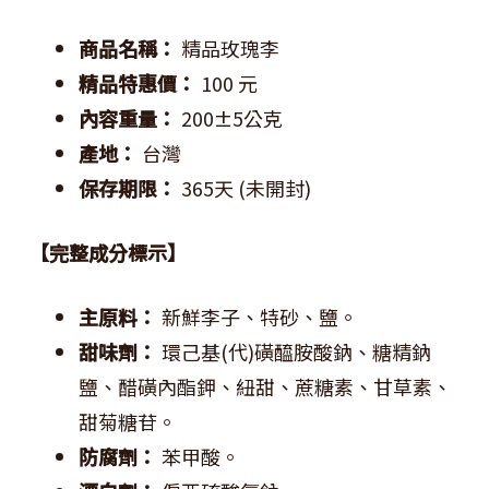
商品名稱：
精品玫瑰李
精品特惠價：
100 元
內容重量：
200±5公克
產地：
台灣
保存期限：
365天 (未開封)
【完整成分標示】
主原料：
新鮮李子、特砂、鹽。
甜味劑：
環己基(代)磺醯胺酸鈉、糖精鈉
鹽、醋磺內酯鉀、紐甜、蔗糖素、甘草素、
甜菊糖苷。
防腐劑：
苯甲酸。