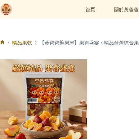
首頁
關於黃爸爸
精品果乾
【黃爸爸糖果屋】果香盛宴・精品台灣綜合果乾 3