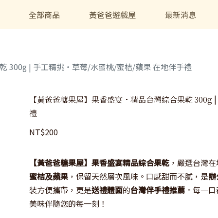
全部商品
黃爸爸遊戲屋
最新消息
00g | 手工精挑・草莓/水蜜桃/蜜桔/蘋果 在地伴手禮
【黃爸爸糖果屋】果香盛宴・精品台灣綜合果乾 300g |
禮
NT$
200
【黃爸爸糖果屋】果香盛宴精品綜合果乾
，嚴選台灣在
蜜桔及蘋果
，保留天然層次風味。口感甜而不膩，是
辦
裝方便攜帶，更是
送禮體面
的
台灣伴手禮推薦
。每一口
美味伴隨您的每一刻！