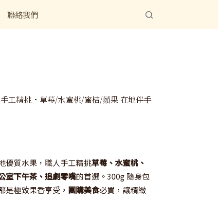
聯絡我們
 手工精挑・草莓/水蜜桃/蜜桔/蘋果 在地伴手
地優質水果，職人手工精挑
草莓、水蜜桃、
公室下午茶、追劇零嘴
的首選。300g 隨身包
都是極致果香享受，
團購美食
必買，讓精緻