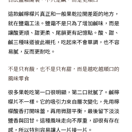
這款鹹檸檬片真正和一般果乾拉開差距的地方，
就在鹽霜工法。鹽霜不是只為了增加鹹味，而是
讓酸更順、甜更柔、尾韻更有記憶點。酸、甜、
鹹三種味道彼此襯托，吃起來不會單調，也不容
易膩，反而更耐吃。
不是只有酸，也不是只有甜，而是越吃越順口的
風味零食
很多果乾吃第一口很明顯，第二口就膩了。鹹檸
檬片不一樣。它的吸引力來自層次變化，先用檸
檬酸香打開味蕾，再用微甜平衡，最後留下淡淡
鹽香與回甘。這種風味走向不厚重，卻很有存在
感，所以特別容易讓人一片接一片。