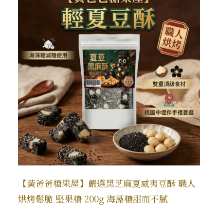
【黃爸爸糖果屋】嚴選黑芝麻夏威夷豆酥 職人
烘烤鬆脆 堅果糖 200g 海藻糖甜而不膩