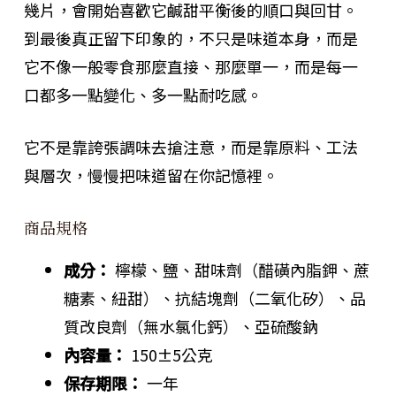
幾片，會開始喜歡它鹹甜平衡後的順口與回甘。
到最後真正留下印象的，不只是味道本身，而是
它不像一般零食那麼直接、那麼單一，而是每一
口都多一點變化、多一點耐吃感。
它不是靠誇張調味去搶注意，而是靠原料、工法
與層次，慢慢把味道留在你記憶裡。
商品規格
成分：
檸檬、鹽、甜味劑（醋磺內脂鉀、蔗
糖素、紐甜）、抗結塊劑（二氧化矽）、品
質改良劑（無水氯化鈣）、亞硫酸鈉
內容量：
150±5公克
保存期限：
一年