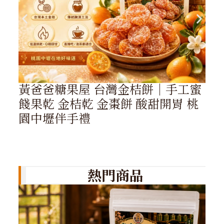
黃爸爸糖果屋 台灣金桔餅｜手工蜜
餞果乾 金桔乾 金棗餅 酸甜開胃 桃
園中壢伴手禮
熱門商品