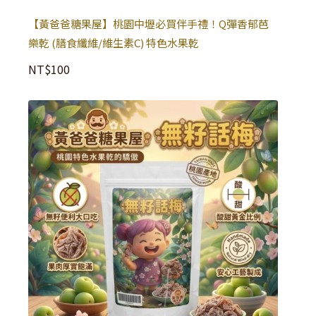
【黃爸爸糖果屋】桃園中壢必買伴手禮！Q彈香郁芭
樂乾 (膳食纖維/維生素C) 特色水果乾
NT$
100