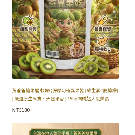
黃爸爸糖果屋 軟嫩Q彈厚切奇異果乾 [維生素C勝檸檬]
| 嚴選原生果實、天然果香 | 150g團購超人氣美食
NT$
100