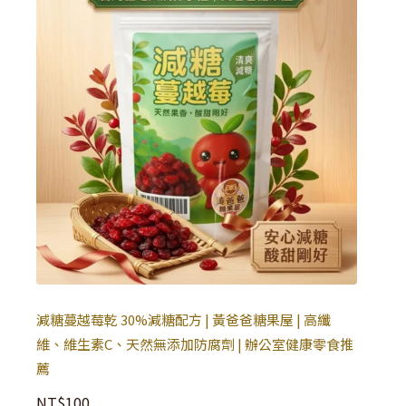
減糖蔓越莓乾 30%減糖配方 | 黃爸爸糖果屋 | 高纖
維、維生素C、天然無添加防腐劑 | 辦公室健康零食推
薦
NT$
100