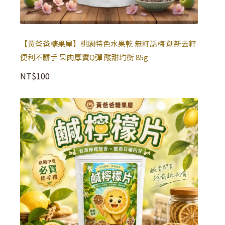
【黃爸爸糖果屋】桃園特色水果乾 無籽話梅 創新去籽
便利不髒手 果肉厚實Q彈 酸甜均衡 85g
NT$
100