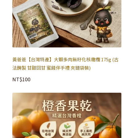
黃爸爸【台灣特產】大顆多肉無籽化核橄欖 175g (古
法醃製 甘甜回甘 蜜餞伴手禮 夾鏈袋裝)
NT$
100