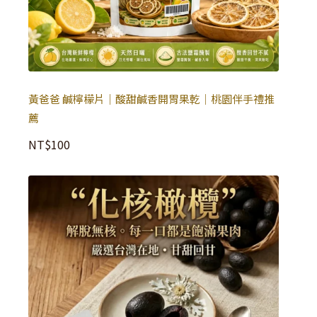
黃爸爸 鹹檸檬片｜酸甜鹹香開胃果乾｜桃園伴手禮推
薦
NT$
100