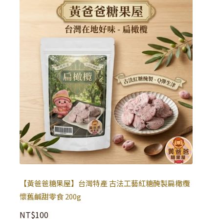
【黃爸爸糖果屋】台灣特產 古法工藝紅糖醃製扁橄欖
懷舊鹹甜零食 200g
NT$
100