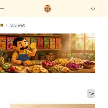
跳
至
主
要
精品果乾
內
首
容
頁