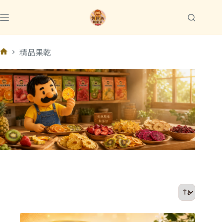
跳
至
主
要
精品果乾
內
首
容
頁