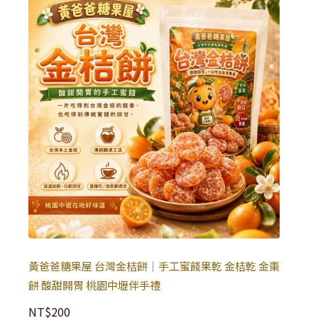
黃爸爸糖果屋 台灣金桔餅｜手工蜜餞果乾 金桔乾 金棗
餅 酸甜開胃 桃園中壢伴手禮
NT$
200