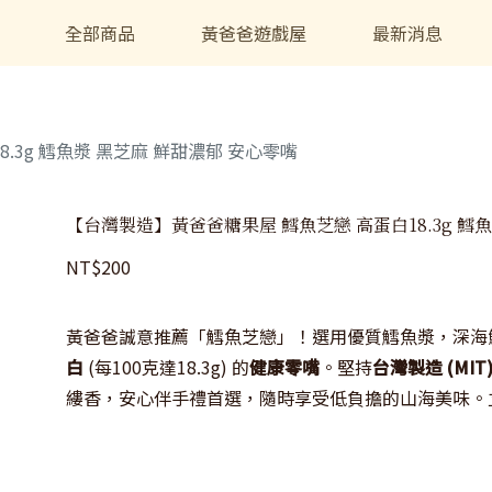
全部商品
黃爸爸遊戲屋
最新消息
.3g 鱈魚漿 黑芝麻 鮮甜濃郁 安心零嘴
【台灣製造】黃爸爸糖果屋 鱈魚芝戀 高蛋白18.3g 鱈
NT$
200
黃爸爸誠意推薦「鱈魚芝戀」！選用優質鱈魚漿，深海
白
(每100克達18.3g) 的
健康零嘴
。堅持
台灣製造 (MIT
縷香，安心伴手禮首選，隨時享受低負擔的山海美味。