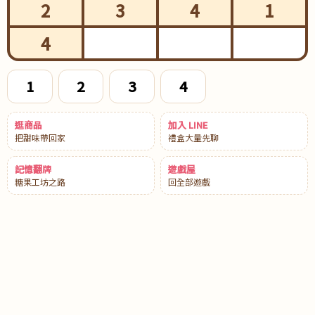
2
3
4
1
4
1
2
3
4
逛商品
加入 LINE
把甜味帶回家
禮盒大量先聊
記憶翻牌
遊戲屋
糖果工坊之路
回全部遊戲