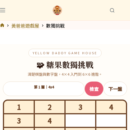
跳
至
主
黃爸爸遊戲屋
數獨挑戰
要
首
內
頁
容
YELLOW DADDY GAME HOUSE
🧩 糖果數獨挑戰
清楚棋盤與數字盤，4×4 入門到 6×6 進階。
第 1 關｜4x4
檢查
下一盤
1
2
3
4
3
4