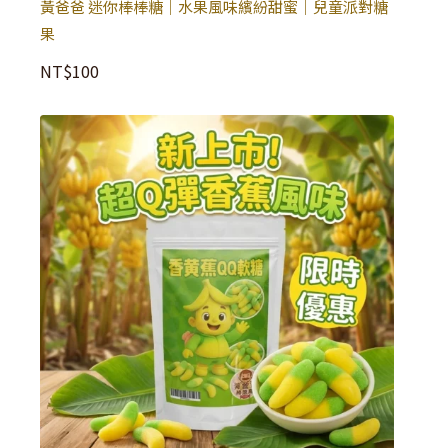
黃爸爸 迷你棒棒糖｜水果風味繽紛甜蜜｜兒童派對糖
果
NT$
100