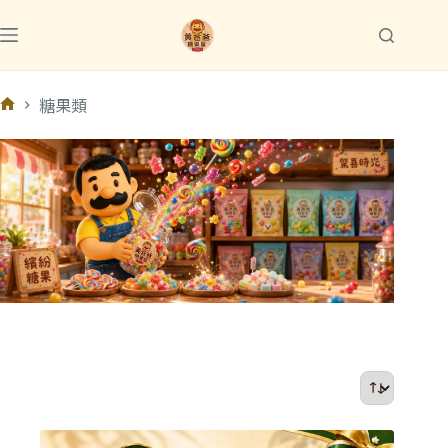
跳
至
主
要
糖果類
內
首
容
頁