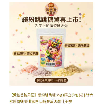
【黃爸爸糖果屋】繽紛跳跳糖 75g (獨立小包裝) | 綜合
水果風味 噼啪驚喜 口感豐富 派對伴手禮