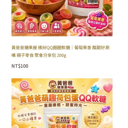
黃爸爸糖果屋 繽紛QQ圈圈軟糖｜葡萄果香 酸甜好涮
嘴 親子零食 聚會分享包 200g
NT$
100