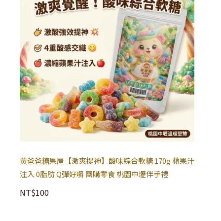
黃爸爸糖果屋【激爽提神】酸味綜合軟糖 170g 蘋果汁
注入 0脂肪 Q彈好嚼 團購零食 桃園中壢伴手禮
NT$
100