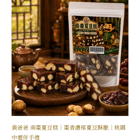
黃爸爸 南棗夏豆糕｜棗香濃郁夏豆酥脆｜桃園
中壢伴手禮