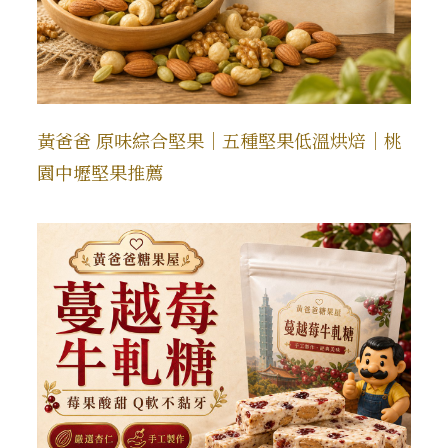
黃爸爸 原味綜合堅果｜五種堅果低溫烘焙｜桃
園中壢堅果推薦