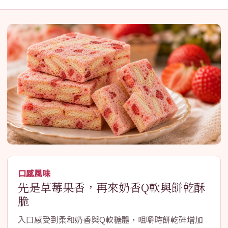
口感風味
先是草莓果香，再來奶香Q軟與餅乾酥
脆
入口感受到柔和奶香與Q軟糖體，咀嚼時餅乾碎增加