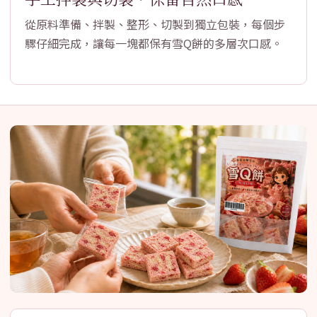
從原料準備、拌製、整形、切製到獨立包裝，每個步
驟仔細完成，讓每一塊都保有雪Q餅的多層次口感。