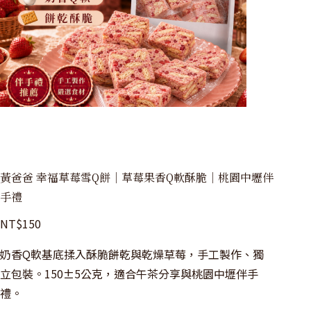
黃爸爸 幸福草莓雪Q餅｜草莓果香Q軟酥脆｜桃園中壢伴
手禮
NT$
150
奶香Q軟基底揉入酥脆餅乾與乾燥草莓，手工製作、獨
立包裝。150±5公克，適合午茶分享與桃園中壢伴手
禮。