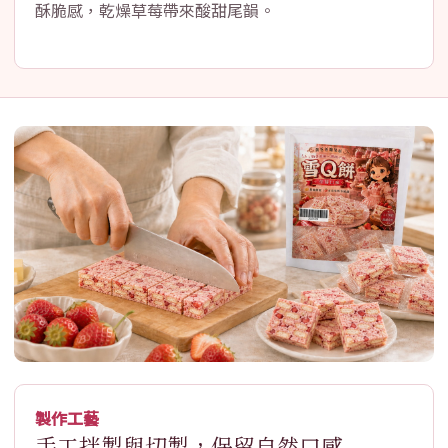
酥脆感，乾燥草莓帶來酸甜尾韻。
製作工藝
手工拌製與切製，保留自然口感