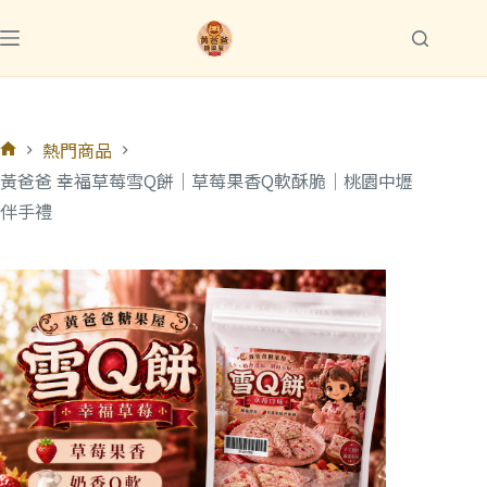
跳
至
主
要
內
熱門商品
容
首
黃爸爸 幸福草莓雪Q餅｜草莓果香Q軟酥脆｜桃園中壢
頁
伴手禮