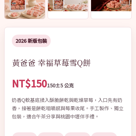
2026 新版包裝
黃爸爸 幸福草莓雪Q餅
NT$150
150±5 公克
奶香Q軟基底揉入酥脆餅乾與乾燥草莓，入口先有奶
香，接著是餅乾咀嚼感與莓果收尾。手工製作、獨立
包裝，適合午茶分享與桃園中壢伴手禮。