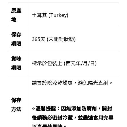
原產
土耳其 (Turkey)
地
保存
365天 (未開封狀態)
期限
賞味
標示於包裝上 (西元年/月/日)
期限
請置於陰涼乾燥處，避免陽光直射。
保存
⭐
溫馨提醒：因無添加防腐劑，開封
方法
後請務必密封冷藏，並盡速食用完畢
以享最佳風味。