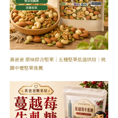
黃爸爸 原味綜合堅果｜五種堅果低溫烘焙｜桃
園中壢堅果推薦