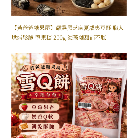
【黃爸爸糖果屋】嚴選黑芝麻夏威夷豆酥 職人
烘烤鬆脆 堅果糖 200g 海藻糖甜而不膩