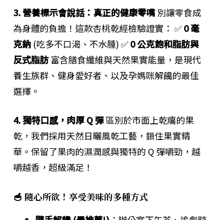
3. 營養標示會說話：真正的健康零嘴
別讓零食成
為身體的負擔！這款杏桃乾經檢驗證實： ✅
0 毫
克鈉
(吃多不口渴、不水腫) ✅
0 公克飽和脂肪與
反式脂肪
富含膳食纖維與天然果實能量，是現代
養生族群、健身愛好者、以及孕媽咪解饞的最佳
選擇。
4. 獨特口感，肉厚 Q 彈
區別於市面上乾癟的果
乾，我們採用天然日曬風乾工藝，鎖住果實精
華。保留了果肉的濕潤感與獨特的 Q 彈嚼勁，越
嚼越香，超級滿足！
🥣 隨心所欲！享受美味的多種方式
隨手解饞 (最推薦!)
：辦公室下午茶、追劇時