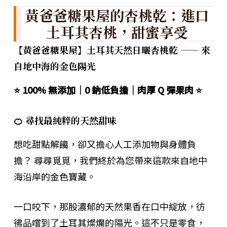
黃爸爸糖果屋的杏桃乾：進口
土耳其杏桃，甜蜜享受
【黃爸爸糖果屋】土耳其天然日曬杏桃乾 —— 來
自地中海的金色陽光
⭐ 100% 無添加｜0 鈉低負擔｜肉厚 Q 彈果肉 ⭐
🍊 尋找最純粹的天然甜味
想吃甜點解饞，卻又擔心人工添加物與身體負
擔？ 尋尋覓覓，我們終於為您帶來這款來自地中
海沿岸的金色寶藏。
一口咬下，那股濃郁的天然果香在口中綻放，彷
彿品嚐到了土耳其燦爛的陽光。這不只是零食，