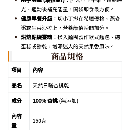
光、運動後補充能量，開袋即食最方便。
健康早餐升級
：切小丁撒在希臘優格、燕麥
粥或生菜沙拉上，營養顏值瞬間加分。
烘焙點綴靈魂
：揉入麵團製作歐式麵包、磅
蛋糕或餅乾，增添迷人的天然果香風味。
商品規格
項目
內容
品名
天然日曬杏桃乾
成分
100% 杏桃
(無添加)
內容
150克
量