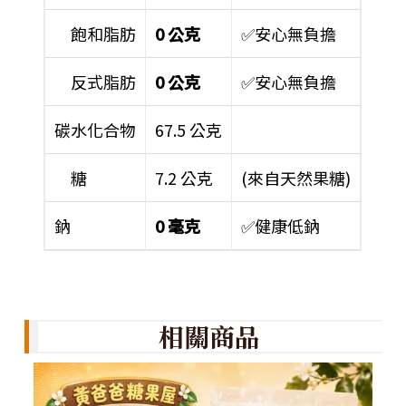
飽和脂肪
0 公克
✅安心無負擔
反式脂肪
0 公克
✅安心無負擔
碳水化合物
67.5 公克
糖
7.2 公克
(來自天然果糖)
鈉
0 毫克
✅健康低鈉
相關商品