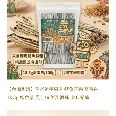
【台灣製造】黃爸爸糖果屋 鱈魚芝戀 高蛋白
18.3g 鱈魚漿 黑芝麻 鮮甜濃郁 安心零嘴