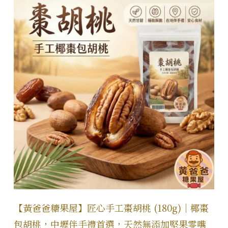
【黃爸爸糖果屋】匠心手工棗胡桃 (180g)｜椰棗
包胡桃，中壢伴手禮首選，天然無添加堅果零嘴