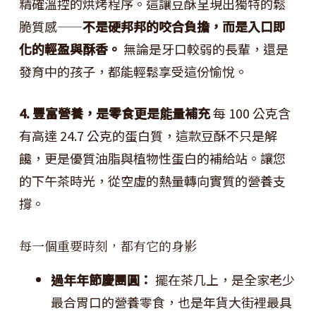
精確溫控的烘烤程序。這讓豆酥呈現出獨特的鬆
脆質感——
不是硬邦邦的咬合負擔，而是入口即
化的輕盈與酥香。
無論是牙口較弱的長輩，還是
發育中的孩子，都能輕鬆享受這份愉悅。
4. 豐富營養，是零食更是能量補充
每 100 公克含
有高達 24.7 公克的蛋白質，這款豆酥不只是解
饞，更是優質油脂與植物性蛋白的補給站。讓您
的下午茶時光，從空虛的熱量轉向實質的營養支
撐。
每一個重要時刻，都有它的身影
過年年節慶團圓：
擺在茶几上，是全家老少
最合胃口的營養零食，也是年貨大街裡最具