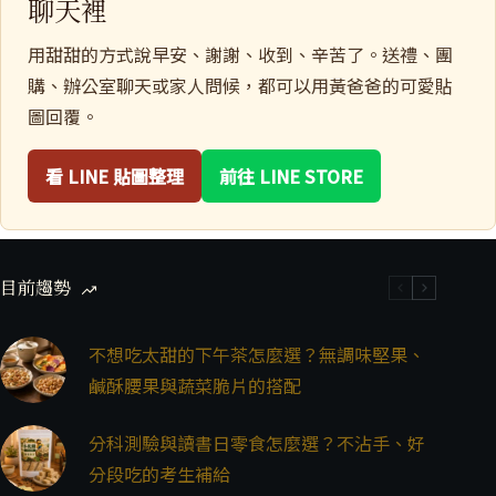
聊天裡
用甜甜的方式說早安、謝謝、收到、辛苦了。送禮、團
購、辦公室聊天或家人問候，都可以用黃爸爸的可愛貼
圖回覆。
看 LINE 貼圖整理
前往 LINE STORE
目前趨勢
不想吃太甜的下午茶怎麼選？無調味堅果、
鹹酥腰果與蔬菜脆片的搭配
分科測驗與讀書日零食怎麼選？不沾手、好
分段吃的考生補給