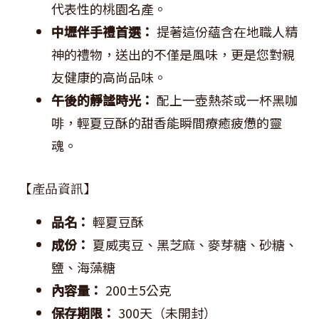
代表性的桃園名產。
中壢伴手禮首選：
提著這份蘊含在地職人精
神的禮物，送出的不僅是風味，更是您對親
友健康的高尚品味。
午後的靜謐時光：
配上一壺熱茶或一杯黑咖
啡，輕夏豆酥的甜香能瞬間療癒疲憊的靈
魂。
【產品資訊】
品名：
輕夏豆酥
成份：
夏威夷豆、黑芝麻、麥芽糖、砂糖、
鹽、海藻糖
內容量：
200±5公克
保存期限：
300天（未開封）