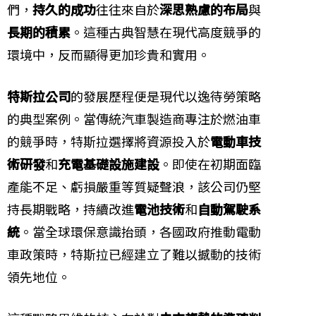
們，
持久的成功
往往來自於
深思熟慮的布局
與
長期的積累
。這種古典智慧在現代高度競爭的
環境中，反而顯得更加珍貴和實用。
特斯拉公司
的發展歷程便是現代以逸待勞策略
的典型案例。當傳統汽車製造商專注於燃油車
的競爭時，特斯拉選擇將資源投入於
電動車技
術研發
和
充電基礎設施建設
。即使在初期面臨
產能不足、虧損嚴重等質疑聲浪，該公司仍堅
持長期戰略，持續改進
電池技術
和
自動駕駛系
統
。當全球環保意識抬頭，各國政府推動電動
車政策時，特斯拉已經建立了難以撼動的技術
領先地位。