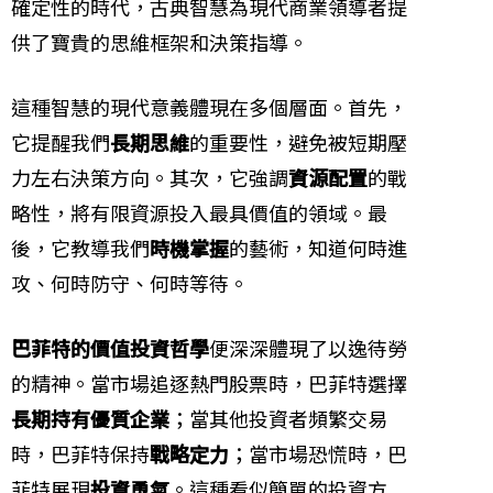
確定性的時代，古典智慧為現代商業領導者提
供了寶貴的思維框架和決策指導。
這種智慧的現代意義體現在多個層面。首先，
它提醒我們
長期思維
的重要性，避免被短期壓
力左右決策方向。其次，它強調
資源配置
的戰
略性，將有限資源投入最具價值的領域。最
後，它教導我們
時機掌握
的藝術，知道何時進
攻、何時防守、何時等待。
巴菲特的價值投資哲學
便深深體現了以逸待勞
的精神。當市場追逐熱門股票時，巴菲特選擇
長期持有優質企業
；當其他投資者頻繁交易
時，巴菲特保持
戰略定力
；當市場恐慌時，巴
菲特展現
投資勇氣
。這種看似簡單的投資方