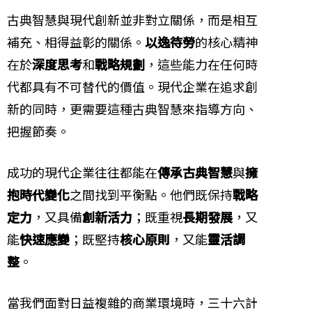
古典智慧與現代創新並非對立關係，而是相互
補充、相得益彰的關係。
以逸待勞
的核心精神
在於
深度思考
和
戰略規劃
，這些能力在任何時
代都具有不可替代的價值。現代企業在追求創
新的同時，更需要這種古典智慧來指導方向、
把握節奏。
成功的現代企業往往都能在
傳承古典智慧
與
擁
抱時代變化
之間找到平衡點。他們既保持
戰略
定力
，又具備
創新活力
；既重視
長期發展
，又
能
快速應變
；既堅持
核心原則
，又能
靈活調
整
。
當我們面對日益複雜的商業環境時，三十六計