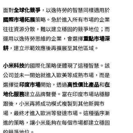
面對
全球化競爭
，以逸待勞的智慧同樣適用於
國際市場拓展
策略。急於進入所有市場的企業
往往資源分散，難以建立穩固的競爭地位；而
運用以逸待勞思維的企業，會選擇
重點市場深
耕
，建立示範效應後再擴展至其他區域。
小米科技
的國際化策略便體現了這種智慧。該
公司並未一開始就進入歐美等成熟市場，而是
選擇從
印度市場
開始，透過
高性價比產品
和
在
地化服務
建立品牌聲譽。當在印度市場站穩腳
跟後，小米再將成功模式複製到其他新興市
場，最終才進入歐洲等發達市場。這種循序漸
進的策略，讓小米能夠在每個市場都建立穩固
的競爭地位。