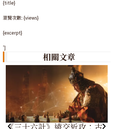
{title}
瀏覽次數: {views}
{excerpt}
']
相關文章
《
《三十六計》遠交近攻：古