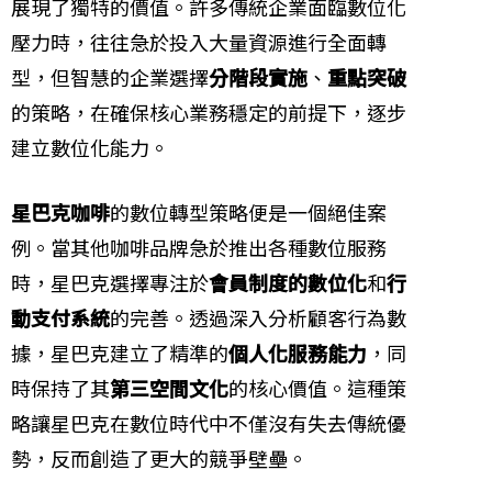
展現了獨特的價值。許多傳統企業面臨數位化
壓力時，往往急於投入大量資源進行全面轉
型，但智慧的企業選擇
分階段實施
、
重點突破
的策略，在確保核心業務穩定的前提下，逐步
建立數位化能力。
星巴克咖啡
的數位轉型策略便是一個絕佳案
例。當其他咖啡品牌急於推出各種數位服務
時，星巴克選擇專注於
會員制度的數位化
和
行
動支付系統
的完善。透過深入分析顧客行為數
據，星巴克建立了精準的
個人化服務能力
，同
時保持了其
第三空間文化
的核心價值。這種策
略讓星巴克在數位時代中不僅沒有失去傳統優
勢，反而創造了更大的競爭壁壘。