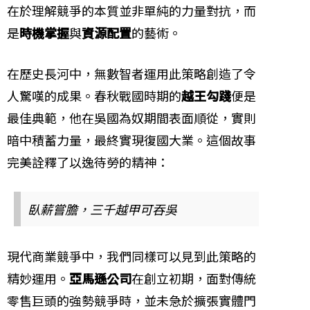
在於理解競爭的本質並非單純的力量對抗，而
是
時機掌握
與
資源配置
的藝術。
在歷史長河中，無數智者運用此策略創造了令
人驚嘆的成果。春秋戰國時期的
越王勾踐
便是
最佳典範，他在吳國為奴期間表面順從，實則
暗中積蓄力量，最終實現復國大業。這個故事
完美詮釋了以逸待勞的精神：
臥薪嘗膽，三千越甲可吞吳
現代商業競爭中，我們同樣可以見到此策略的
精妙運用。
亞馬遜公司
在創立初期，面對傳統
零售巨頭的強勢競爭時，並未急於擴張實體門