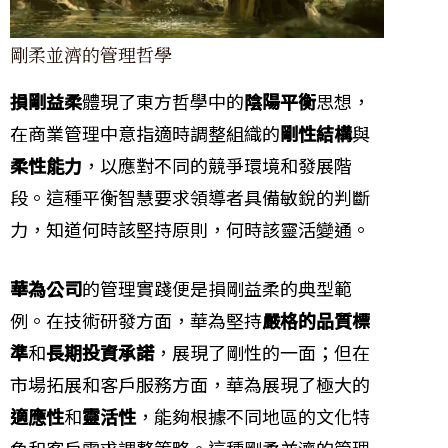
剛柔並濟的管理哲學
損剛益柔
體現了東方哲學中的
陰陽平衡
思想，
在商業管理中意指適時調整組織的
剛性結構
與
柔性能力
，以應對不同的競爭環境和發展階
段。這種平衡智慧要求領導者具備敏銳的判斷
力，知道何時該堅持原則，何時該靈活變通。
華為公司
的管理實踐便是損剛益柔的典型範
例。在技術研發方面，華為堅持
嚴格的品質標
準
和
長期投資承諾
，展現了剛性的一面；但在
市場拓展和客戶服務方面，華為展現了極大的
適應性
和
靈活性
，能夠根據不同地區的文化特