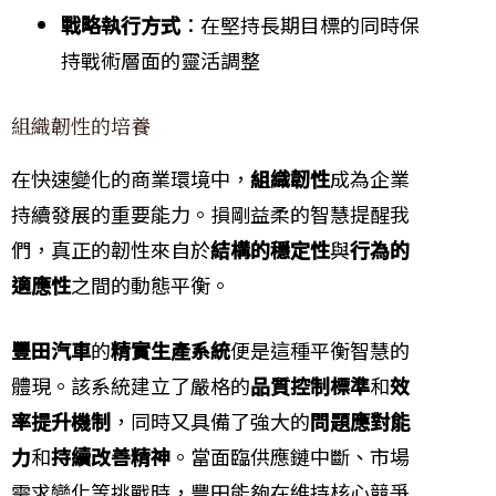
戰略執行方式
：在堅持長期目標的同時保
持戰術層面的靈活調整
組織韌性的培養
在快速變化的商業環境中，
組織韌性
成為企業
持續發展的重要能力。損剛益柔的智慧提醒我
們，真正的韌性來自於
結構的穩定性
與
行為的
適應性
之間的動態平衡。
豐田汽車
的
精實生產系統
便是這種平衡智慧的
體現。該系統建立了嚴格的
品質控制標準
和
效
率提升機制
，同時又具備了強大的
問題應對能
力
和
持續改善精神
。當面臨供應鏈中斷、市場
需求變化等挑戰時，豐田能夠在維持核心競爭