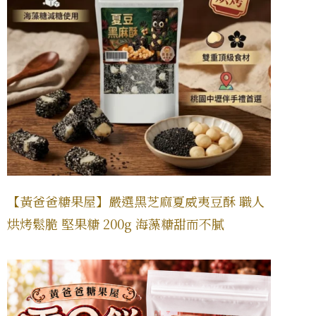
【黃爸爸糖果屋】嚴選黑芝麻夏威夷豆酥 職人
烘烤鬆脆 堅果糖 200g 海藻糖甜而不膩