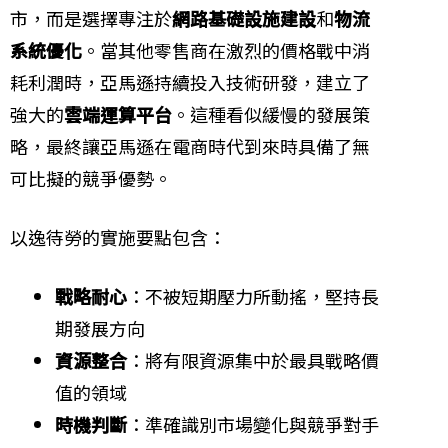
市，而是選擇專注於
網路基礎設施建設
和
物流
系統優化
。當其他零售商在激烈的價格戰中消
耗利潤時，亞馬遜持續投入技術研發，建立了
強大的
雲端運算平台
。這種看似緩慢的發展策
略，最終讓亞馬遜在電商時代到來時具備了無
可比擬的競爭優勢。
以逸待勞的實施要點包含：
戰略耐心
：不被短期壓力所動搖，堅持長
期發展方向
資源整合
：將有限資源集中於最具戰略價
值的領域
時機判斷
：準確識別市場變化與競爭對手