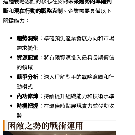
這種戰略思維的核心在於對
未來趨勢的準確判
斷
和
現在行動的戰略克制
。企業需要具備以下
關鍵能力：
趨勢洞察
：準確預測產業發展方向和市場
需求變化
資源配置
：將有限資源投入最具長期價值
的領域
競爭分析
：深入理解對手的戰略意圖和行
動模式
內功修煉
：持續提升組織能力和技術水準
時機把握
：在最佳時點展現實力並發動攻
勢
困敵之勢的戰術運用