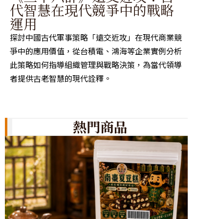
小
代智慧在現代競爭中的戰略
戰
運用
探討古
探討中國古代軍事策略「遠交近攻」在現代商業競
度應用
爭中的應用價值，從台積電、鴻海等企業實例分析
析以小
此策略如何指導組織管理與戰略決策，為當代領導
略思維
者提供古老智慧的現代詮釋。
熱門商品