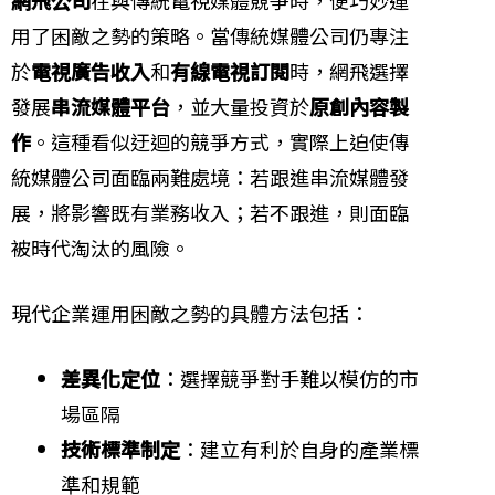
網飛公司
在與傳統電視媒體競爭時，便巧妙運
用了困敵之勢的策略。當傳統媒體公司仍專注
於
電視廣告收入
和
有線電視訂閱
時，網飛選擇
發展
串流媒體平台
，並大量投資於
原創內容製
作
。這種看似迂迴的競爭方式，實際上迫使傳
統媒體公司面臨兩難處境：若跟進串流媒體發
展，將影響既有業務收入；若不跟進，則面臨
被時代淘汰的風險。
現代企業運用困敵之勢的具體方法包括：
差異化定位
：選擇競爭對手難以模仿的市
場區隔
技術標準制定
：建立有利於自身的產業標
準和規範