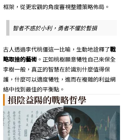
框架，從更宏觀的角度審視整體策略佈局。
智者不惑於小利，勇者不懼於暫損
古人透過李代桃僵這一比喻，生動地詮釋了
戰
略取捨的藝術
。正如桃樹願意犧牲自己來保全
李樹一般，真正的智慧在於識別什麼值得保
護，什麼可以適度犧牲，進而在複雜的利益網
絡中找到最佳的平衡點。
損陰益陽的戰略哲學