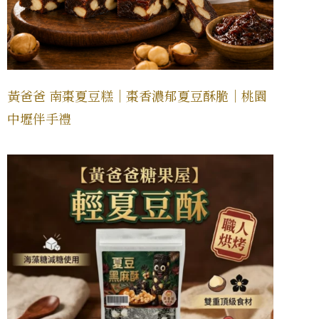
黃爸爸 南棗夏豆糕｜棗香濃郁夏豆酥脆｜桃園
中壢伴手禮