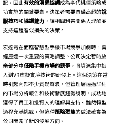
配，因此
有效的溝通協調
成為李代桃僵策略成
功實施的關鍵要素。決策者需要具備高超的
說
服技巧
和
協調能力
，讓相關利害關係人理解並
支持這種看似損失的決策。
宏達電在面臨智慧型手機市場競爭加劇時，曾
經歷過一次重要的策略調整。公司決定暫時放
棄部分
中低階手機市場的競爭
，將資源集中投
入到VR虛擬實境技術的研發上。這個決策在當
時引起內部不少質疑聲浪，但管理層透過詳細
的市場分析報告和技術發展趨勢說明，成功地
獲得了員工和投資人的理解與支持。雖然轉型
過程充滿挑戰，但這種
策略聚焦
的做法確實為
公司開闢了新的發展方向。