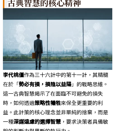
古典智慧的核心精神
李代桃僵
作為三十六計中的第十一計，其精髓
在於「
勢必有損，損陰以益陽
」的戰略思維。
這一古典智慧揭示了在面臨不可避免的損失
時，如何透過
策略性犧牲
來保全更重要的利
益。此計策的核心理念並非單純的捨棄，而是
一種
深謀遠慮的選擇智慧
，要求決策者具備敏
銳的判斷力與果斷的執行力。