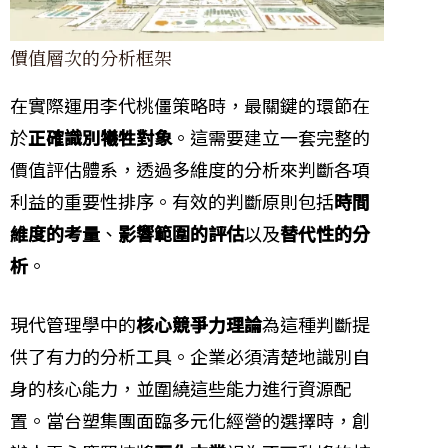
價值層次的分析框架
在實際運用李代桃僵策略時，最關鍵的環節在
於
正確識別犧牲對象
。這需要建立一套完整的
價值評估體系，透過多維度的分析來判斷各項
利益的重要性排序。有效的判斷原則包括
時間
維度的考量
、
影響範圍的評估
以及
替代性的分
析
。
現代管理學中的
核心競爭力理論
為這種判斷提
供了有力的分析工具。企業必須清楚地識別自
身的核心能力，並圍繞這些能力進行資源配
置。當台塑集團面臨多元化經營的選擇時，創