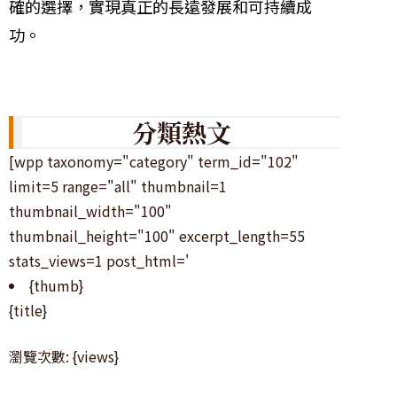
確的選擇，實現真正的長遠發展和可持續成
功。
分類熱文
[wpp taxonomy="category" term_id="102"
limit=5 range="all" thumbnail=1
thumbnail_width="100"
thumbnail_height="100" excerpt_length=55
stats_views=1 post_html='
{thumb}
{title}
瀏覽次數: {views}