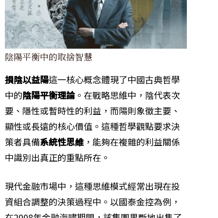
陰陽平衡中的取捨智慧
損陰以益陽
這一核心概念體現了中國古典哲學
中的
陰陽平衡理論
。在戰略思維中，陰代表次
要、隱性或暫時性的利益，而陽則象徵主要、
顯性或長遠的核心價值。這種哲學觀點要求決
策者具備
系統性思維
，能夠在複雜的利益關係
中識別出真正的重點所在。
現代金融市場中，這種思維模式經常出現在投
資組合調整的決策過程中。以國泰金控為例，
在2008年金融海嘯期間，該集團果斷地出售了