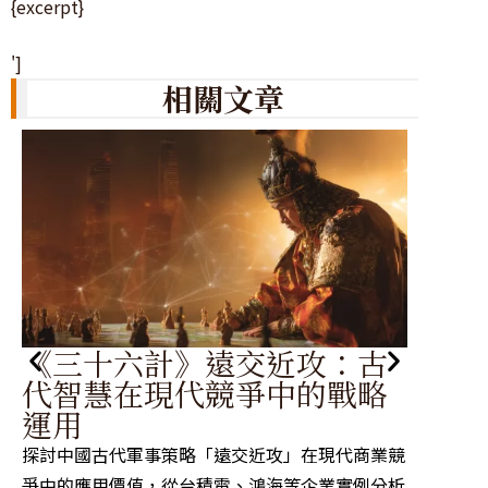
{excerpt}
']
相關文章
《
《三十六計》遠交近攻：古
小
代智慧在現代競爭中的戰略
戰
運用
探討古
探討中國古代軍事策略「遠交近攻」在現代商業競
度應用
爭中的應用價值，從台積電、鴻海等企業實例分析