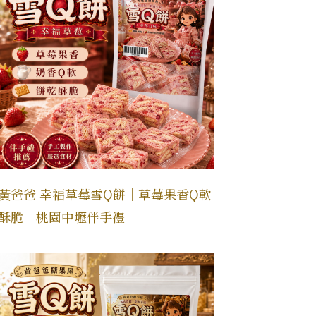
黃爸爸 幸福草莓雪Q餅｜草莓果香Q軟
酥脆｜桃園中壢伴手禮