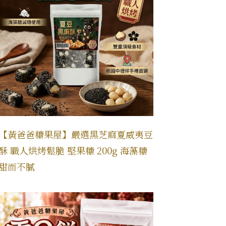
【黃爸爸糖果屋】嚴選黑芝麻夏威夷豆
酥 職人烘烤鬆脆 堅果糖 200g 海藻糖
甜而不膩