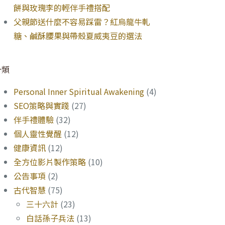
餅與玫瑰李的輕伴手禮搭配
父親節送什麼不容易踩雷？紅烏龍牛軋
糖、鹹酥腰果與帶殼夏威夷豆的選法
分類
Personal Inner Spiritual Awakening
(4)
SEO策略與實踐
(27)
伴手禮體驗
(32)
個人靈性覺醒
(12)
健康資訊
(12)
全方位影片製作策略
(10)
公告事項
(2)
古代智慧
(75)
三十六計
(23)
白話孫子兵法
(13)