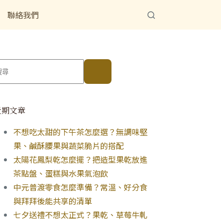
聯絡我們
近期文章
不想吃太甜的下午茶怎麼選？無調味堅
果、鹹酥腰果與蔬菜脆片的搭配
太陽花鳳梨乾怎麼擺？把造型果乾放進
茶點盤、蛋糕與水果氣泡飲
中元普渡零食怎麼準備？常溫、好分食
與拜拜後能共享的清單
七夕送禮不想太正式？果乾、草莓牛軋