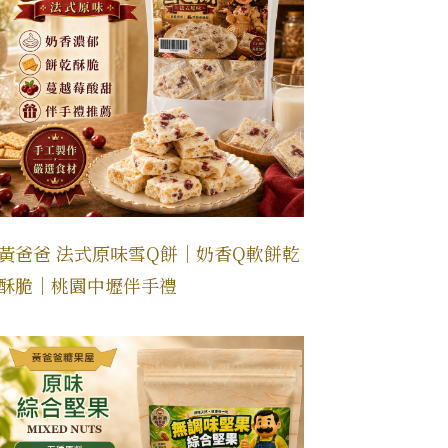
黃爸爸 法式原味雪Q餅｜奶香Q軟餅乾
酥脆｜桃園中壢伴手禮