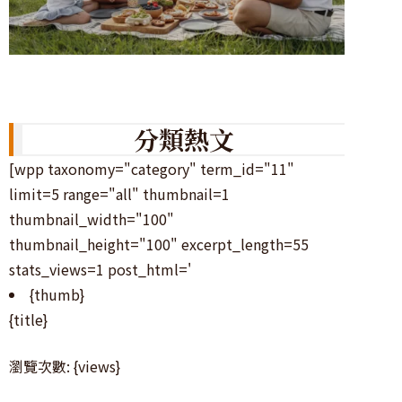
分類熱文
[wpp taxonomy="category" term_id="11"
limit=5 range="all" thumbnail=1
thumbnail_width="100"
thumbnail_height="100" excerpt_length=55
stats_views=1 post_html='
{thumb}
{title}
瀏覽次數: {views}