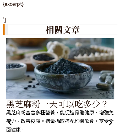
{excerpt}
']
相關文章
如
黑芝麻粉一天可以吃多少？
注
黑芝麻粉富含多種營養，能促進骨骼健康、增強免
堅果是
疫力、改善皮膚。適量攝取搭配均衡飲食，享受全
當，它
面健康。