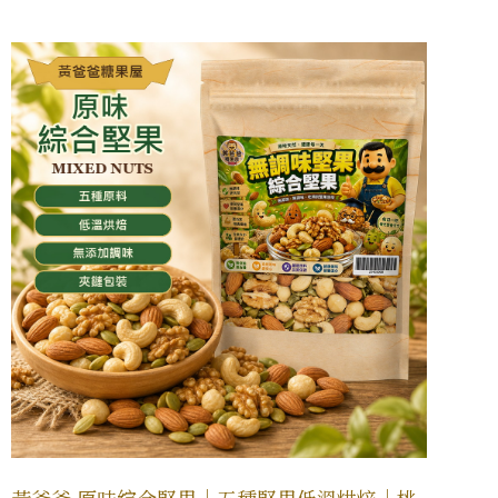
黃爸爸 原味綜合堅果｜五種堅果低溫烘焙｜桃