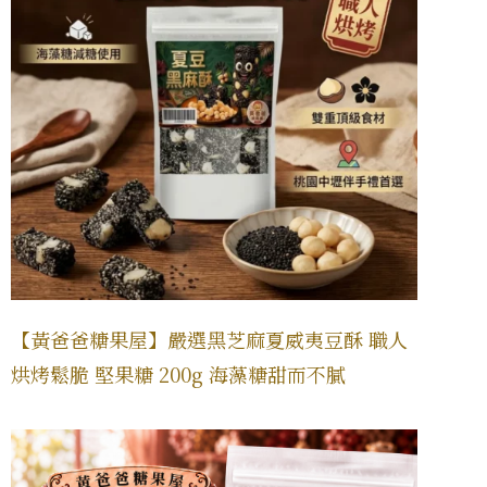
【黃爸爸糖果屋】嚴選黑芝麻夏威夷豆酥 職人
烘烤鬆脆 堅果糖 200g 海藻糖甜而不膩