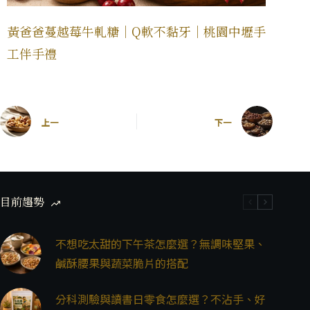
黃爸爸蔓越莓牛軋糖｜Q軟不黏牙｜桃園中壢手
工伴手禮
上一
下一
目前趨勢
不想吃太甜的下午茶怎麼選？無調味堅果、
鹹酥腰果與蔬菜脆片的搭配
分科測驗與讀書日零食怎麼選？不沾手、好