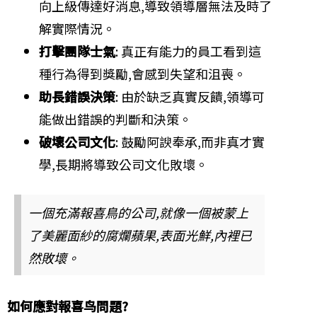
向上級傳達好消息,導致領導層無法及時了
解實際情況。
打擊團隊士氣
: 真正有能力的員工看到這
種行為得到獎勵,會感到失望和沮喪。
助長錯誤決策
: 由於缺乏真實反饋,領導可
能做出錯誤的判斷和決策。
破壞公司文化
: 鼓勵阿諛奉承,而非真才實
學,長期將導致公司文化敗壞。
一個充滿報喜鳥的公司,就像一個被蒙上
了美麗面紗的腐爛蘋果,表面光鮮,內裡已
然敗壞。
如何應對報喜鸟問題?