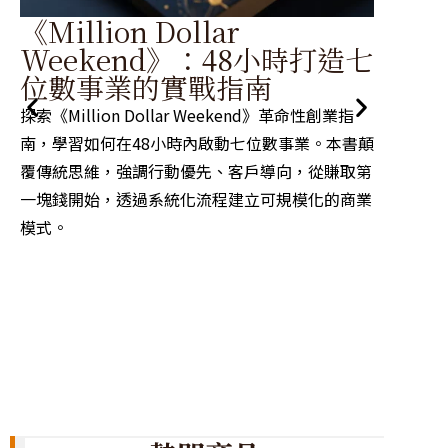
領
《Million Dollar
定
Weekend》：48小時打造七
位數事業的實戰指南
探討現
培養心
探索《Million Dollar Weekend》革命性創業指
格局。
南，學習如何在48小時內啟動七位數事業。本書顛
商業環
覆傳統思維，強調行動優先、客戶導向，從賺取第
一塊錢開始，透過系統化流程建立可規模化的商業
模式。