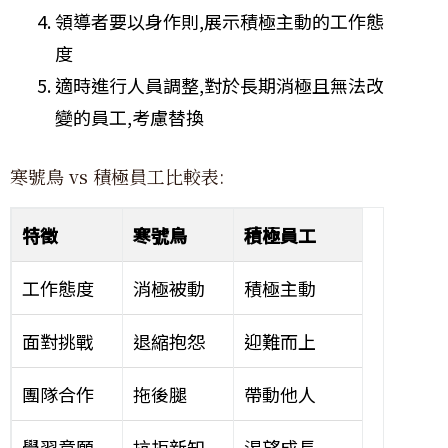
領導者要以身作則,展示積極主動的工作態
度
適時進行人員調整,對於長期消極且無法改
變的員工,考慮替換
寒號鳥 vs 積極員工比較表:
特徵
寒號鳥
積極員工
工作態度
消極被動
積極主動
面對挑戰
退縮抱怨
迎難而上
團隊合作
拖後腿
帶動他人
學習意願
抗拒新知
渴望成長