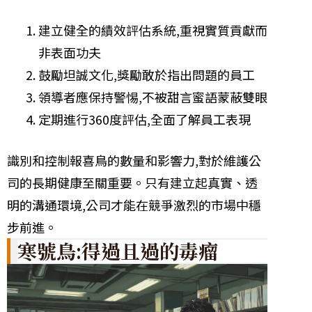
建立健全的績效評估系統,重視實質貢獻而
非表面功夫
鼓勵坦誠文化,獎勵敢於指出問題的員工
領導者應保持警惕,不被甜言蜜語蒙蔽雙眼
定期進行360度評估,全面了解員工表現
識別和控制報喜鳥的數量和影響力,對於維護公
司的長期健康至關重要。只有建立起真實、透
明的溝通環境,公司才能在競爭激烈的市場中穩
步前進。
寒號鳥:得過且過的毒瘤