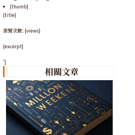
{thumb}
{title}
瀏覽次數: {views}
{excerpt}
']
相關文章