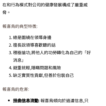
在和行為模式對公司的健康發展構成了嚴重威
脅。
報喜鳥的典型特徵:
總是圍繞在領導身邊
擅長說領導喜歡聽的話
積極搶功,將他人的功勞轉化為自己的「好
消息」
避重就輕,隱瞞問題和風險
缺乏實質性貢獻,但善於包裝自己
報喜鳥的危害:
扭曲信息流動
: 報喜鳥傾向於過濾信息,只