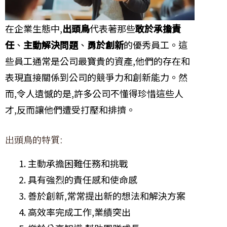
在企業生態中,
出頭鳥
代表著那些
敢於承擔責
任
、
主動解決問題
、
勇於創新
的優秀員工。這
些員工通常是公司最寶貴的資產,他們的存在和
表現直接關係到公司的競爭力和創新能力。然
而,令人遺憾的是,許多公司不懂得珍惜這些人
才,反而讓他們遭受打壓和排擠。
出頭鳥的特質:
主動承擔困難任務和挑戰
具有強烈的責任感和使命感
善於創新,常常提出新的想法和解決方案
高效率完成工作,業績突出