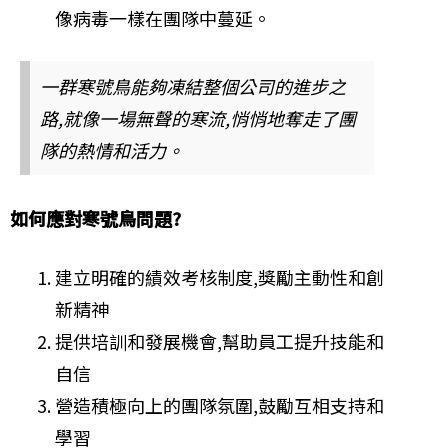
像病毒一樣在團隊中蔓延。
一群寒號鳥能夠凍結整個公司的進步之
路,就像一場無聲的寒流,悄悄地奪走了團
隊的熱情和活力。
如何應對寒號鳥問題?
建立明確的績效考核制度,獎勵主動性和創
新精神
提供培訓和發展機會,幫助員工提升技能和
自信
營造積極向上的團隊氛圍,鼓勵互相支持和
學習