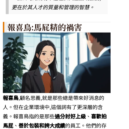
更在於其人才的質量和管理的智慧。
報喜鳥:馬屁精的禍害
報喜鳥
,顧名思義,就是那些總是帶來好消息的
人。但在企業環境中,這個詞有了更深層的含
義。報喜鳥指的是那些
過分討好上級
、
喜歡拍
馬屁
、
善於包裝和誇大成績
的員工。他們的存