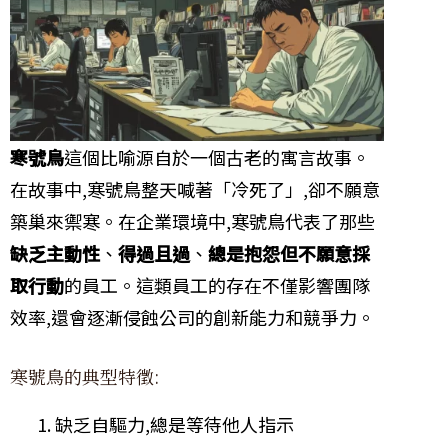
寒號鳥
這個比喻源自於一個古老的寓言故事。
在故事中,寒號鳥整天喊著「冷死了」,卻不願意
築巢來禦寒。在企業環境中,寒號鳥代表了那些
缺乏主動性
、
得過且過
、
總是抱怨但不願意採
取行動
的員工。這類員工的存在不僅影響團隊
效率,還會逐漸侵蝕公司的創新能力和競爭力。
寒號鳥的典型特徵:
缺乏自驅力,總是等待他人指示