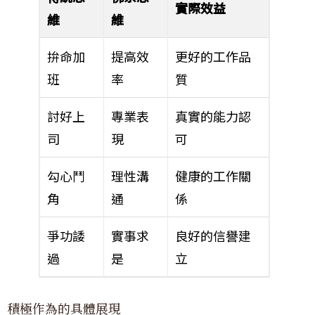
實際效益
維
維
拚命加
提高效
更好的工作品
班
率
質
討好上
專業表
真實的能力認
司
現
可
勾心鬥
理性溝
健康的工作關
角
通
係
爭功諉
實事求
良好的信譽建
過
是
立
積極作為的具體展現