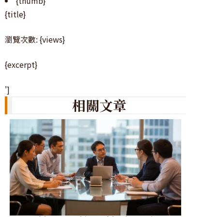
{thumb}
{title}
瀏覽次數: {views}
{excerpt}
']
相關文章