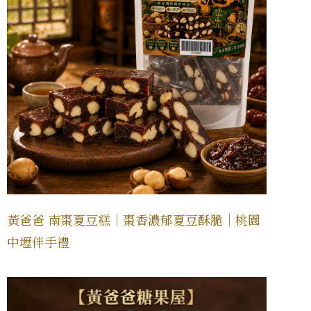
黃爸爸 南棗夏豆糕｜棗香濃郁夏豆酥脆｜桃園
中壢伴手禮