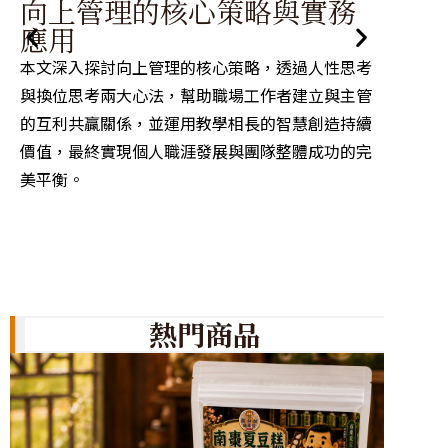
職
向上管理的核心策略與實務
傳
應用
運用《
本文深入探討向上管理的核心策略，透過人性思考
成功關
與換位思考兩大心法，幫助職場工作者建立與主管
人、追
的互利共贏關係，並運用教學相長的智慧創造持續
場溝通
價值，最終實現個人職涯發展與團隊整體成功的完
美平衡。
熱門商品