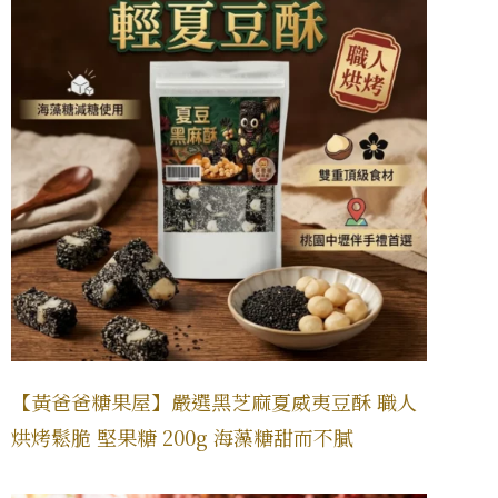
【黃爸爸糖果屋】嚴選黑芝麻夏威夷豆酥 職人
烘烤鬆脆 堅果糖 200g 海藻糖甜而不膩