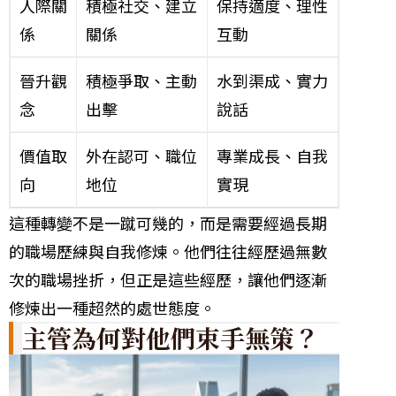
人際關
積極社交、建立
保持適度、理性
係
關係
互動
晉升觀
積極爭取、主動
水到渠成、實力
念
出擊
說話
價值取
外在認可、職位
專業成長、自我
向
地位
實現
這種轉變不是一蹴可幾的，而是需要經過長期
的職場歷練與自我修煉。他們往往經歷過無數
次的職場挫折，但正是這些經歷，讓他們逐漸
修煉出一種超然的處世態度。
主管為何對他們束手無策？