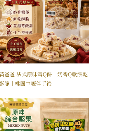
黃爸爸 法式原味雪Q餅｜奶香Q軟餅乾
酥脆｜桃園中壢伴手禮