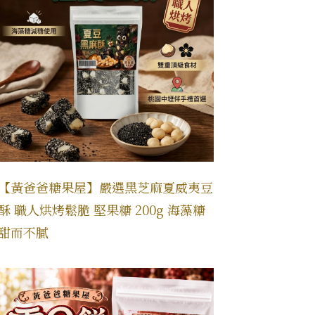
【黃爸爸糖果屋】嚴選黑芝麻夏威夷豆
酥 職人烘烤鬆脆 堅果糖 200g 海藻糖
甜而不膩