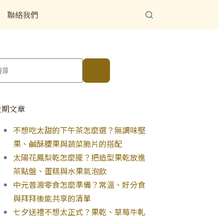
聯絡我們
近期文章
不想吃太甜的下午茶怎麼選？無調味堅
果、鹹酥腰果與蔬菜脆片的搭配
太陽花鳳梨乾怎麼擺？把造型果乾放進
茶點盤、蛋糕與水果氣泡飲
中元普渡零食怎麼準備？常溫、好分食
與拜拜後能共享的清單
七夕送禮不想太正式？果乾、草莓牛軋