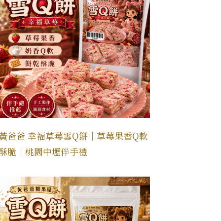
黃爸爸 幸福草莓雪Q餅｜草莓果香Q軟
酥脆｜桃園中壢伴手禮