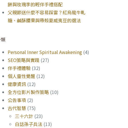
餅與玫瑰李的輕伴手禮搭配
父親節送什麼不容易踩雷？紅烏龍牛軋
糖、鹹酥腰果與帶殼夏威夷豆的選法
分類
Personal Inner Spiritual Awakening
(4)
SEO策略與實踐
(27)
伴手禮體驗
(32)
個人靈性覺醒
(12)
健康資訊
(12)
全方位影片製作策略
(10)
公告事項
(2)
古代智慧
(75)
三十六計
(23)
白話孫子兵法
(13)