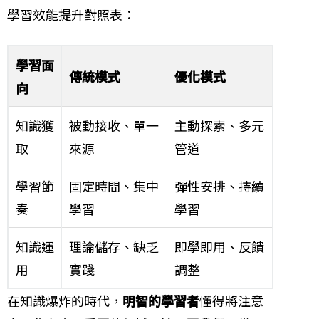
學習效能提升對照表：
學習面
傳統模式
優化模式
向
知識獲
被動接收、單一
主動探索、多元
取
來源
管道
學習節
固定時間、集中
彈性安排、持續
奏
學習
學習
知識運
理論儲存、缺乏
即學即用、反饋
用
實踐
調整
在知識爆炸的時代，
明智的學習者
懂得將注意