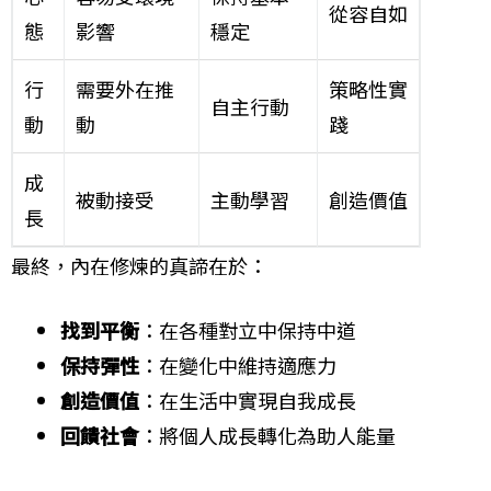
從容自如
態
影響
穩定
行
需要外在推
策略性實
自主行動
動
動
踐
成
被動接受
主動學習
創造價值
長
最終，內在修煉的真諦在於：
找到平衡
：在各種對立中保持中道
保持彈性
：在變化中維持適應力
創造價值
：在生活中實現自我成長
回饋社會
：將個人成長轉化為助人能量