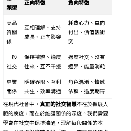
正向特徵
負向特徵
類型
高品
耗費心力、單向
互相理解、支持
質關
付出、價值觀衝
成長、正向影響
係
突
一般
保持禮貌、適度
過度社交、沒有
社交
往來、互不干擾
邊界、能量消耗
專業
明確界限、互利
角色混淆、情感
關係
共生、效率溝通
依賴、過度期待
在現代社會中，
真正的社交智慧
不在於擴展人
脈的廣度，而在於維護關係的深度。我們需要
學會在社交中保持清醒，理解每段關係的本