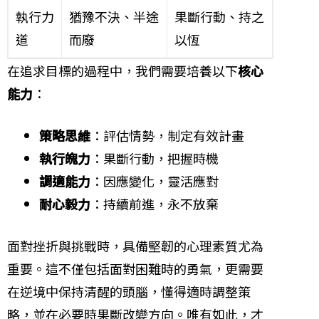
執行力
猶豫不決、半途
果斷行動、持之
道
而廢
以恆
在追求目標的過程中，我們需要培養以下
核心
能力
：
策略思維
：評估情勢，制定有效計畫
執行魄力
：果斷行動，把握時機
調適能力
：因應變化，靈活應對
耐心毅力
：持續前進，永不放棄
面對挫折與挑戰時，具備堅韌的心理素質尤為
重要。這不僅包括面對困難時的勇氣，更需要
在逆境中保持清醒的頭腦，懂得適時調整策
略，並在必要時果斷改變方向。唯有如此，才