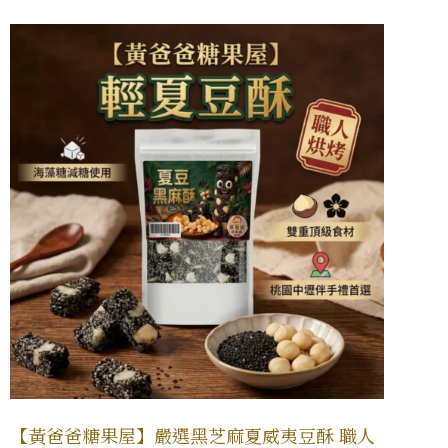
【黃爸爸糖果屋】嚴選黑芝麻夏威夷豆酥 職人