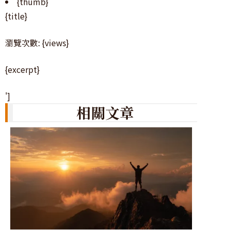
{thumb}
{title}
瀏覽次數: {views}
{excerpt}
']
相關文章