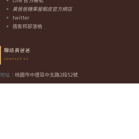
黃爸爸糖果屋蝦皮官方網店
twitter
痞客邦部落格
聯絡黃爸爸
地址：
桃園市中壢區中北路2段52號
連絡電話： +886 952 024 680
Email: tim@yellowdaddy.com.tw
本網站所載之所有文字、圖片、聲音、影片、軟體及其