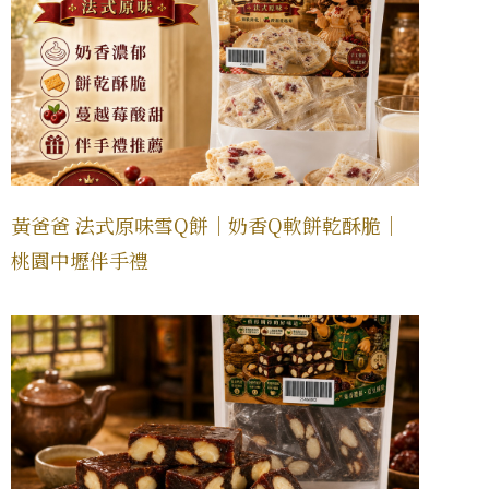
黃爸爸 法式原味雪Q餅｜奶香Q軟餅乾酥脆｜
桃園中壢伴手禮