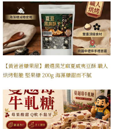
【黃爸爸糖果屋】嚴選黑芝麻夏威夷豆酥 職人
烘烤鬆脆 堅果糖 200g 海藻糖甜而不膩