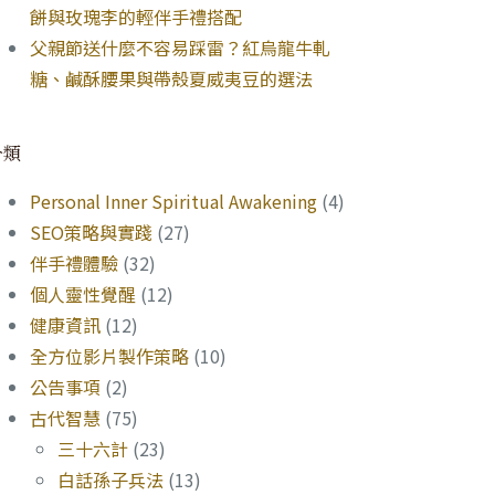
餅與玫瑰李的輕伴手禮搭配
父親節送什麼不容易踩雷？紅烏龍牛軋
糖、鹹酥腰果與帶殼夏威夷豆的選法
分類
Personal Inner Spiritual Awakening
(4)
SEO策略與實踐
(27)
伴手禮體驗
(32)
個人靈性覺醒
(12)
健康資訊
(12)
全方位影片製作策略
(10)
公告事項
(2)
古代智慧
(75)
三十六計
(23)
白話孫子兵法
(13)