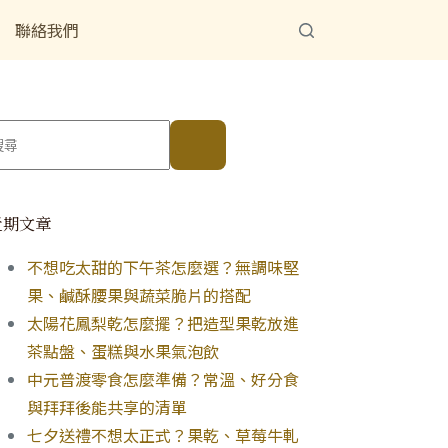
聯絡我們
近期文章
不想吃太甜的下午茶怎麼選？無調味堅
果、鹹酥腰果與蔬菜脆片的搭配
太陽花鳳梨乾怎麼擺？把造型果乾放進
茶點盤、蛋糕與水果氣泡飲
中元普渡零食怎麼準備？常溫、好分食
與拜拜後能共享的清單
七夕送禮不想太正式？果乾、草莓牛軋