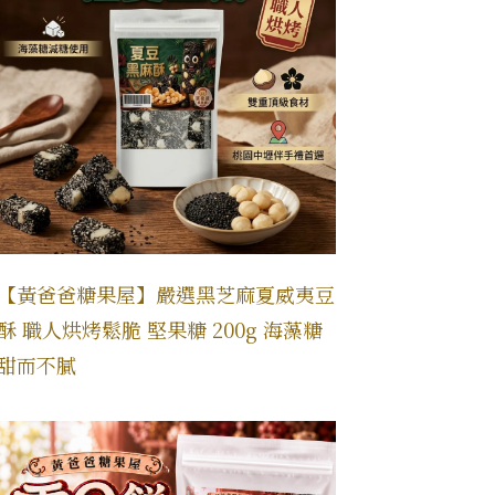
【黃爸爸糖果屋】嚴選黑芝麻夏威夷豆
酥 職人烘烤鬆脆 堅果糖 200g 海藻糖
甜而不膩