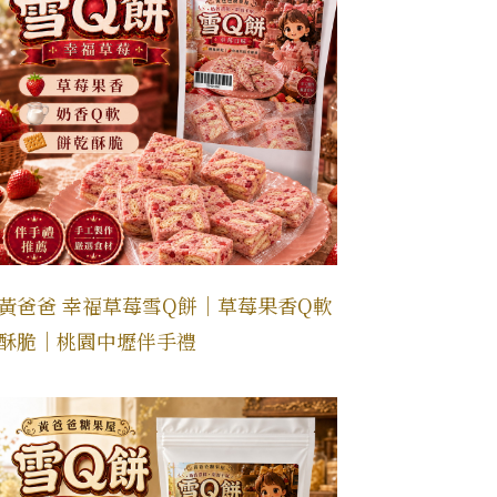
黃爸爸 幸福草莓雪Q餅｜草莓果香Q軟
酥脆｜桃園中壢伴手禮