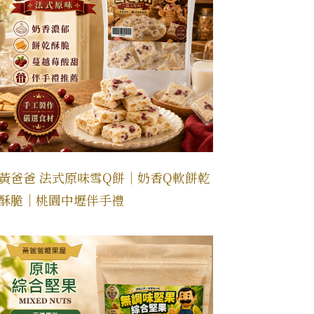
黃爸爸 法式原味雪Q餅｜奶香Q軟餅乾
酥脆｜桃園中壢伴手禮