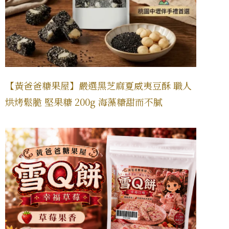
【黃爸爸糖果屋】嚴選黑芝麻夏威夷豆酥 職人
烘烤鬆脆 堅果糖 200g 海藻糖甜而不膩