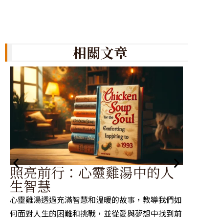
相關文章
小
照亮前行：心靈雞湯中的人
的
生智慧
這篇文
心靈雞湯透過充滿智慧和溫暖的故事，教導我們如
生中如
何面對人生的困難和挑戰，並從愛與夢想中找到前