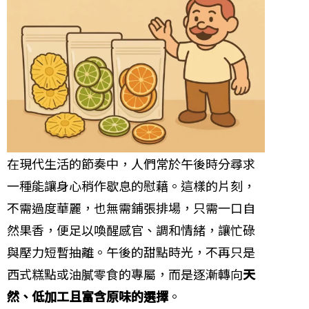
在現代生活的節奏中，人們常於午後時分尋求
一種能讓身心稍作歇息的慰藉。這樣的片刻，
不需過度華麗，也無需鋪張排場，只需一口自
然果香，便足以喚醒感官、調和情緒，讓忙碌
與壓力短暫抽離。午後的甜點時光，不再只是
西式糕點或油膩零食的專屬，而是逐漸轉向
天
然、低加工且富含原味的選擇
。