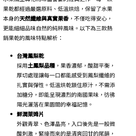
果乾都經過嚴選原料、低溫烘焙，保留了水果
本身的
天然纖維與真實果香
，不僅吃得安心，
更能細細品味自然的純粹風味。以下為三款熱
銷果乾的風味特點解析：
台灣鳳梨乾
採用
土鳳梨品種
，果香濃郁，酸甜平衡，
厚切處理讓每一口都能感受到鳳梨纖維的
扎實與彈性。低溫烘乾鎖住原汁，不需添
加糖分，即能呈現濃烈的南國果味，彷彿
陽光灑落在果園間的幸福記憶。
鮮潤萊姆片
外觀青翠、色澤晶亮，入口後先是一股微
酸刺激，緊接而來的是清爽回甘的尾韻，