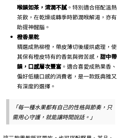
喉韻如茶，清潤不膩
。特別適合搭配溫熱
茶飲，在乾燥或轉季時節潤喉解渴，亦有
助提神醒腦。
橙香果乾
精選成熟柳橙，帶皮薄切後緩烘處理，使
其保有橙皮特有的香氣與微苦感，
甜中帶
韻，口感層次豐富
。適合喜愛成熟果香、
偏好低糖口感的消費者，是一款既典雅又
有深度的選擇。
「每一種水果都有自己的性格與節奏，只
需用心守護，就能讓時間說話。」
這三款果乾既可單吃，也可搭配堅果、茶品、