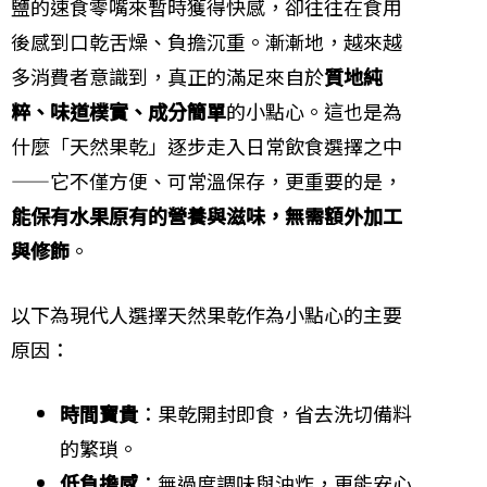
鹽的速食零嘴來暫時獲得快感，卻往往在食用
後感到口乾舌燥、負擔沉重。漸漸地，越來越
多消費者意識到，真正的滿足來自於
質地純
粹、味道樸實、成分簡單
的小點心。這也是為
什麼「天然果乾」逐步走入日常飲食選擇之中
——它不僅方便、可常溫保存，更重要的是，
能保有水果原有的營養與滋味，無需額外加工
與修飾
。
以下為現代人選擇天然果乾作為小點心的主要
原因：
時間寶貴
：果乾開封即食，省去洗切備料
的繁瑣。
低負擔感
：無過度調味與油炸，更能安心