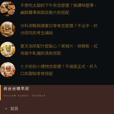
不想吃太甜的下午茶怎麼選？無調味堅果、
鹹酥腰果與蔬菜脆片的搭配
分科測驗與讀書日零食怎麼選？不沾手、好
分段吃的考生補給
夏天泡茶配什麼點心？萊姆片、柳橙乾、紅
烏龍牛軋糖的清爽搭配
七夕前的小禮物怎麼選？不過度正式、好入
口的甜點零食搭配
黃爸爸糖果屋
首頁