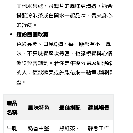
其他水果乾，萊姆片的風味更清透，適合
搭配冷泡茶或白開水一起品嚐，帶來身心
的舒緩。
繽紛圈圈軟糖
色彩亮麗、口感Q彈，每一顆都有不同風
味，不只味覺層次豐富，也讓視覺與心情
獲得短暫調劑。若你是午後容易感到煩躁
的人，這款糖果或許能帶來一點童趣與輕
盈。
產品
風味特色
最佳搭配
建議場景
名稱
牛軋
奶香＋堅
熱紅茶、
靜態工作