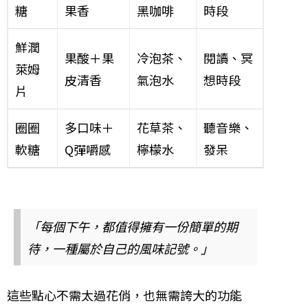
糖
果香
黑咖啡
時段
鮮潤
果酸＋果
冷泡茶、
閱讀、冥
萊姆
皮清香
氣泡水
想時段
片
圈圈
多口味＋
花草茶、
聽音樂、
軟糖
Q彈嚼感
檸檬水
發呆
「每個下午，都值得擁有一份簡單的期
待，一種屬於自己的風味記號。」
這些點心不需太過花俏，也無需誇大的功能