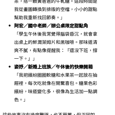
茶，搭一顆黃爸爸的牛軋糖。這段時間是
我從畫圖轉換到排版的空檔，小小的甜點
幫助我重新找回節奏。」
阿宏／國中老師／辦公桌限定甜點角
「學生午休後我常覺得腦袋昏沉，就會拿
出桌上的鮮潤萊姆片和黑咖啡。那味道清
爽不膩，有點像提醒我：『還沒下班，撐
一下。』」
姿妤／新婚上班族／午休後的快樂開箱
「我把繽紛圈圈軟糖和水果茶一起放在抽
屜裡，每次吃就像在開驚喜包。糖果色彩
繽紛，味道變化多，很像為生活加一點調
色。」
這些故事沒有過度雕琢，也不華麗，但正因如