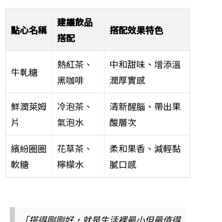
建議飲品
點心名稱
搭配效果特色
搭配
熱紅茶、
中和甜味、增添溫
牛軋糖
黑咖啡
潤厚實感
鮮潤萊姆
冷泡茶、
清新醒腦、帶出果
片
氣泡水
酸層次
繽紛圈圈
花草茶、
柔和果香、減輕黏
軟糖
檸檬水
膩口感
「搭得剛剛好，就是生活裡最小但最值得