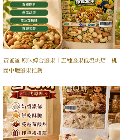
黃爸爸 原味綜合堅果｜五種堅果低溫烘焙｜桃
園中壢堅果推薦