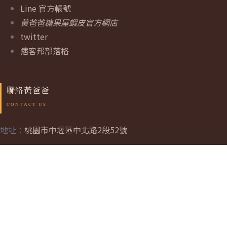
Line 官方帳號
黃爸爸糖果屋蝦皮官方網店
twitter
痞客邦部落格
聯絡黃爸爸
地址：
桃園市中壢區中北路2段52號
連絡電話： +886 952 024 680
Email: tim@yellowdaddy.com.tw
本網站所載之所有文字、圖片、聲音、影片、軟體及其