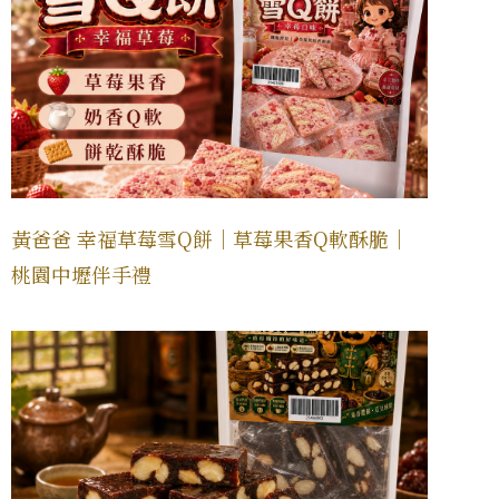
黃爸爸 幸福草莓雪Q餅｜草莓果香Q軟酥脆｜
桃園中壢伴手禮