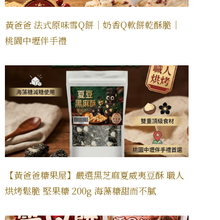
黃爸爸 法式原味雪Q餅｜奶香Q軟餅乾酥脆｜
桃園中壢伴手禮
【黃爸爸糖果屋】嚴選黑芝麻夏威夷豆酥 職人
烘烤鬆脆 堅果糖 200g 海藻糖甜而不膩