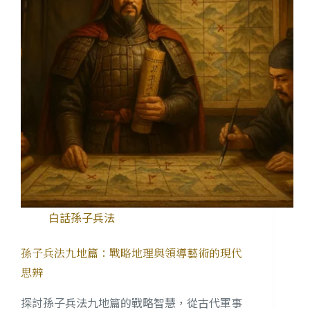
白話孫子兵法
孫子兵法九地篇：戰略地理與領導藝術的現代
思辨
探討孫子兵法九地篇的戰略智慧，從古代軍事