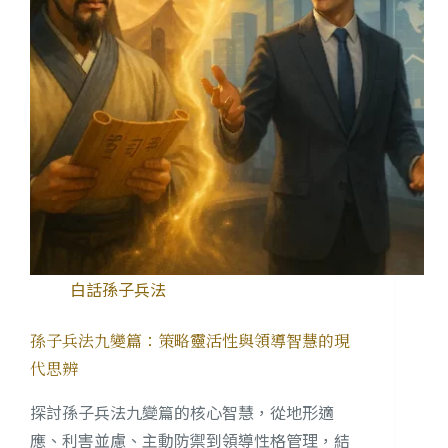
白話孫子兵法
孫子兵法九變篇：策略靈活性與領導智慧的現
代思辨
探討孫子兵法九變篇的核心智慧，從地形適
應、利害並慮、主動防禦到領導性格管理，結