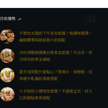
目前趨勢
不想吃太甜的下午茶怎麼選？無調味堅果、
鹹酥腰果與蔬菜脆片的搭配
分科測驗與讀書日零食怎麼選？不沾手、好
分段吃的考生補給
夏天泡茶配什麼點心？萊姆片、柳橙乾、紅
烏龍牛軋糖的清爽搭配
七夕前的小禮物怎麼選？不過度正式、好入
口的甜點零食搭配