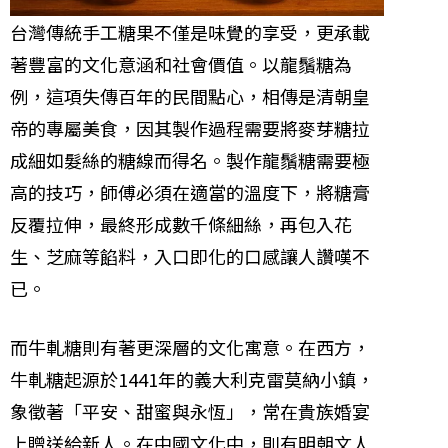
台灣傳統手工糖果不僅是味覺的享受，更承載
著豐富的文化意涵和社會價值。以龍鬚糖為
例，這項失傳百年的民間點心，相傳是清朝皇
帝的專屬美食，因其製作過程需要將麥芽糖拉
成細如髮絲的糖線而得名。製作龍鬚糖需要極
高的技巧，師傅必須在適當的溫度下，將糖膏
反覆拉伸，最終形成數千條細絲，再包入花
生、芝麻等餡料，入口即化的口感讓人讚嘆不
已。
而牛軋糖則有著更深層的文化寓意。在西方，
牛軋糖起源於1441年的義大利克雷莫納小鎮，
象徵著「平安、甜蜜與永恆」，常在貴族婚宴
上贈送給新人。在中國文化中，則有明朝文人