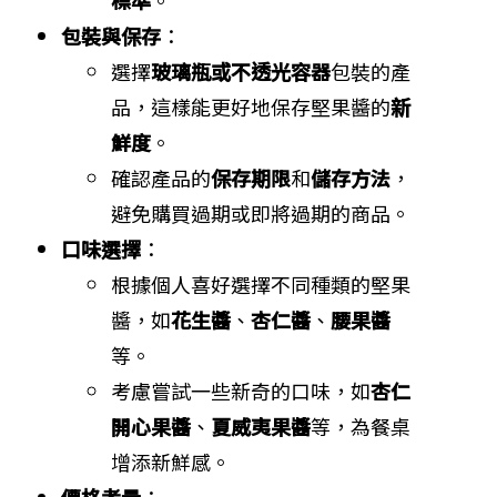
標準
。
包裝與保存
：
選擇
玻璃瓶或不透光容器
包裝的產
品，這樣能更好地保存堅果醬的
新
鮮度
。
確認產品的
保存期限
和
儲存方法
，
避免購買過期或即將過期的商品。
口味選擇
：
根據個人喜好選擇不同種類的堅果
醬，如
花生醬
、
杏仁醬
、
腰果醬
等。
考慮嘗試一些新奇的口味，如
杏仁
開心果醬
、
夏威夷果醬
等，為餐桌
增添新鮮感。