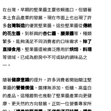
在台灣，早期的堅果醬主要依賴進口，但隨著
本土食品產業的發展，現在市面上也出現了許
多
台灣製造
的優質堅果醬。這些堅果醬從
傳統
的花生醬
，到新興的
杏仁醬
、
腰果醬
等，種類
繁多，能夠滿足不同消費者的口味需求。
除了
直接食用
，堅果醬還被廣泛應用於
烘焙
、
料理
等領域，已成為廚房中不可或缺的調味品之
一。
隨著
健康意識
的提升，許多消費者開始關注堅
果醬的
營養價值
，選擇無添加、低糖、高蛋白
的產品。這種趨勢也推動了堅果醬產業向更健
康、更天然的方向發展。正如一位營養專家所