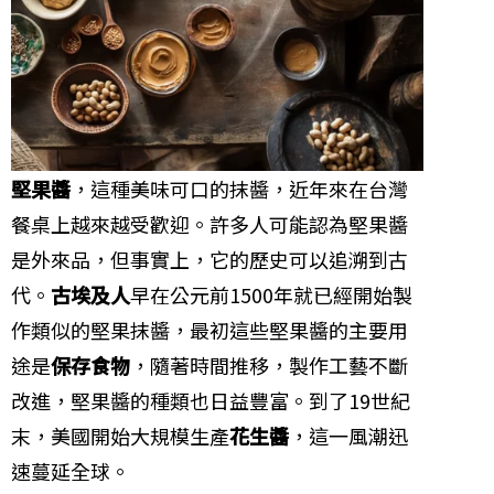
堅果醬
，這種美味可口的抹醬，近年來在台灣
餐桌上越來越受歡迎。許多人可能認為堅果醬
是外來品，但事實上，它的歷史可以追溯到古
代。
古埃及人
早在公元前1500年就已經開始製
作類似的堅果抹醬，最初這些堅果醬的主要用
途是
保存食物
，隨著時間推移，製作工藝不斷
改進，堅果醬的種類也日益豐富。到了19世紀
末，美國開始大規模生產
花生醬
，這一風潮迅
速蔓延全球。