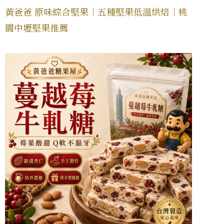
黃爸爸 原味綜合堅果｜五種堅果低溫烘焙｜桃
園中壢堅果推薦