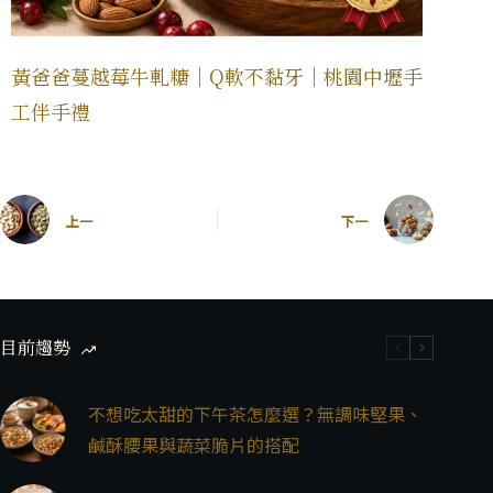
黃爸爸蔓越莓牛軋糖｜Q軟不黏牙｜桃園中壢手
工伴手禮
上一
下一
目前趨勢
不想吃太甜的下午茶怎麼選？無調味堅果、
鹹酥腰果與蔬菜脆片的搭配