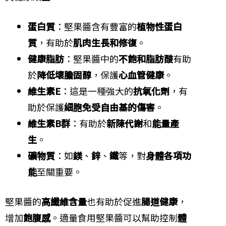
蛋白質
：堅果醬含有豐富的
植物性蛋白
質
，有助於
肌肉生長和修復
。
健康脂肪
：堅果醬中的
不飽和脂肪酸
有助
於
降低壞膽固醇
，保護
心血管健康
。
維生素E
：這是一種強大的
抗氧化劑
，有
助於保護
細胞免受自由基的傷害
。
維生素B群
：有助於
新陳代謝
和
能量產
生
。
礦物質
：如
鎂
、
鋅
、
鐵
等，對
身體各項功
能
至關重要。
堅果醬的
高纖維含量
也有助於促進
腸道健康
，
增加
飽腹感
。適量食用堅果醬可以幫助控制
體