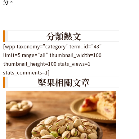
分。
分類熱文
[wpp taxonomy="category" term_id="43"
limit=5 range="all" thumbnail_width=100
thumbnail_height=100 stats_views=1
stats_comments=1]
堅果相關文章