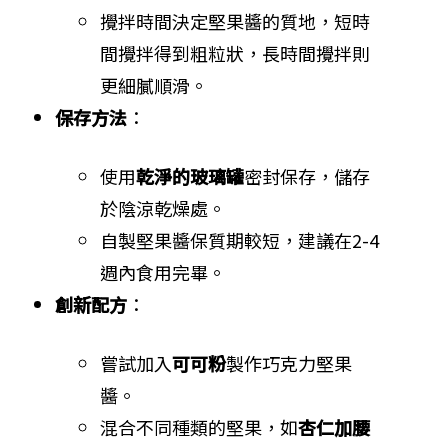
攪拌時間決定堅果醬的質地，短時
間攪拌得到粗粒狀，長時間攪拌則
更細膩順滑。
保存方法
：
使用
乾淨的玻璃罐
密封保存，儲存
於陰涼乾燥處。
自製堅果醬保質期較短，建議在2-4
週內食用完畢。
創新配方
：
嘗試加入
可可粉
製作巧克力堅果
醬。
混合不同種類的堅果，如
杏仁加腰