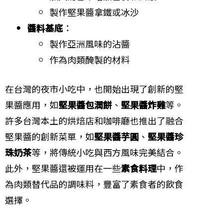
製作堅果醬拿鐵或冰沙
醬料基底
：
製作亞洲風味的沾醬
作為肉類醃製的材料
在台灣的夜市小吃中，也開始出現了創新的堅
果醬應用，如
堅果醬包潤餅
、
堅果醬炸雞
等。
許多台灣本土的烘焙店和咖啡廳也推出了融合
堅果醬的創新菜單，如
堅果醬芋圓
、
堅果醬珍
珠奶茶
等，將傳統小吃與西方風味完美結合。
此外，堅果醬還被運用在一些
素食料理
中，作
為肉類替代品的調味料，豐富了素食者的飲食
選擇。