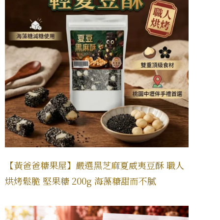
【黃爸爸糖果屋】嚴選黑芝麻夏威夷豆酥 職人
烘烤鬆脆 堅果糖 200g 海藻糖甜而不膩