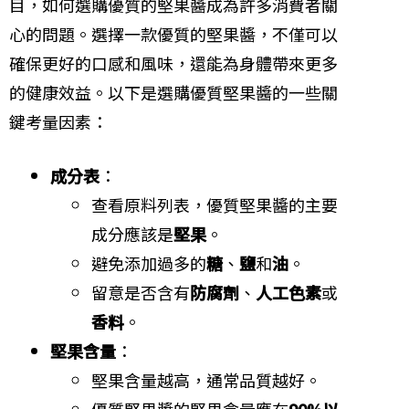
目，如何選購優質的堅果醬成為許多消費者關
心的問題。選擇一款優質的堅果醬，不僅可以
確保更好的口感和風味，還能為身體帶來更多
的健康效益。以下是選購優質堅果醬的一些關
鍵考量因素：
成分表
：
查看原料列表，優質堅果醬的主要
成分應該是
堅果
。
避免添加過多的
糖
、
鹽
和
油
。
留意是否含有
防腐劑
、
人工色素
或
香料
。
堅果含量
：
堅果含量越高，通常品質越好。