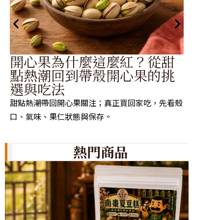
開心果為什麼這麼紅？從甜
帶
點熱潮回到帶殼開心果的挑
器
選與吃法
南
甜點熱潮帶回開心果關注；真正買回家吃，先看殼
先找預
口、氣味、果仁狀態與保存。
或刀尖
熱門商品