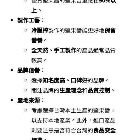
優質堅果醬的堅果含量應在
90%以
上
。
製作工藝
：
冷壓榨
製作的堅果醬能更好地
保留
營養
。
全天然、手工製作
的產品通常品質
較高。
品牌信譽
：
選擇
知名度高、口碑好
的品牌。
關注品牌的
生產理念
和
品質控制
。
產地來源
：
考慮選擇台灣本土生產的堅果醬，
以支持本地產業。此外，進口產品
則要注意是否符合台灣的
食品安全