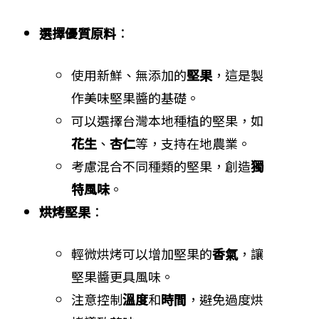
選擇優質原料
：
使用新鮮、無添加的
堅果
，這是製
作美味堅果醬的基礎。
可以選擇台灣本地種植的堅果，如
花生
、
杏仁
等，支持在地農業。
考慮混合不同種類的堅果，創造
獨
特風味
。
烘烤堅果
：
輕微烘烤可以增加堅果的
香氣
，讓
堅果醬更具風味。
注意控制
溫度
和
時間
，避免過度烘