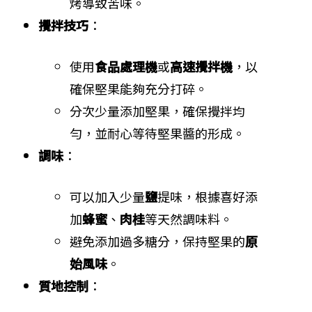
烤導致苦味。
攪拌技巧
：
使用
食品處理機
或
高速攪拌機
，以
確保堅果能夠充分打碎。
分次少量添加堅果，確保攪拌均
勻，並耐心等待堅果醬的形成。
調味
：
可以加入少量
鹽
提味，根據喜好添
加
蜂蜜
、
肉桂
等天然調味料。
避免添加過多糖分，保持堅果的
原
始風味
。
質地控制
：