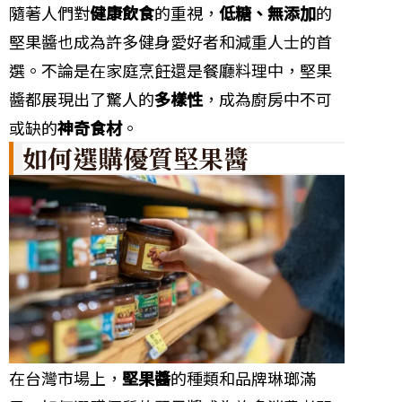
隨著人們對
健康飲食
的重視，
低糖、無添加
的
堅果醬也成為許多健身愛好者和減重人士的首
選。不論是在家庭烹飪還是餐廳料理中，堅果
醬都展現出了驚人的
多樣性
，成為廚房中不可
或缺的
神奇食材
。
如何選購優質堅果醬
在台灣市場上，
堅果醬
的種類和品牌琳瑯滿