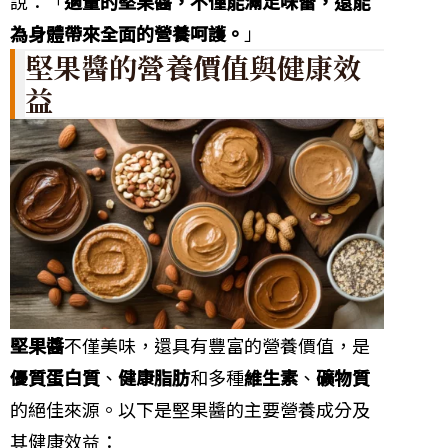
說：「
適量的堅果醬，不僅能滿足味蕾，還能
為身體帶來全面的營養呵護。
」
堅果醬的營養價值與健康效
益
堅果醬
不僅美味，還具有豐富的營養價值，是
優質蛋白質
、
健康脂肪
和多種
維生素
、
礦物質
的絕佳來源。以下是堅果醬的主要營養成分及
其健康效益：