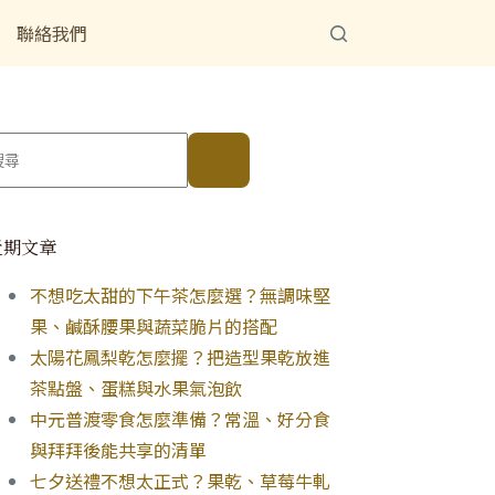
聯絡我們
近期文章
不想吃太甜的下午茶怎麼選？無調味堅
果、鹹酥腰果與蔬菜脆片的搭配
太陽花鳳梨乾怎麼擺？把造型果乾放進
茶點盤、蛋糕與水果氣泡飲
中元普渡零食怎麼準備？常溫、好分食
與拜拜後能共享的清單
七夕送禮不想太正式？果乾、草莓牛軋