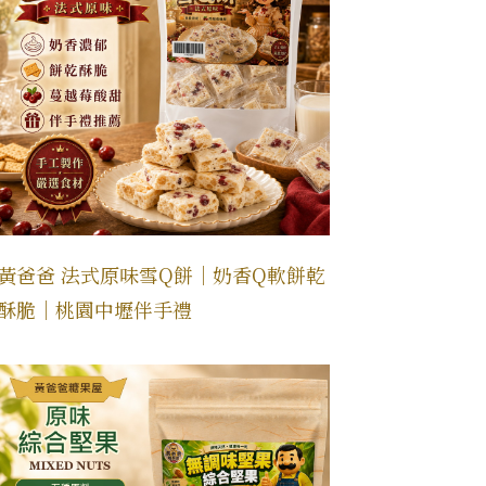
黃爸爸 法式原味雪Q餅｜奶香Q軟餅乾
酥脆｜桃園中壢伴手禮