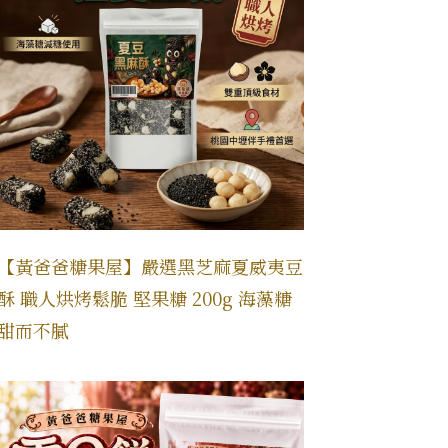
【黃爸爸糖果屋】嚴選黑芝麻夏威夷豆
酥 職人烘烤鬆脆 堅果糖 200g 海藻糖
甜而不膩