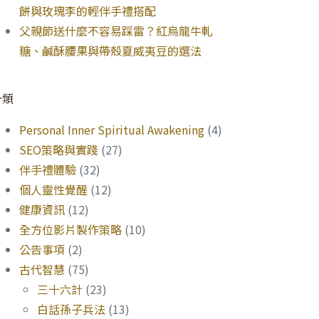
餅與玫瑰李的輕伴手禮搭配
父親節送什麼不容易踩雷？紅烏龍牛軋
糖、鹹酥腰果與帶殼夏威夷豆的選法
分類
Personal Inner Spiritual Awakening
(4)
SEO策略與實踐
(27)
伴手禮體驗
(32)
個人靈性覺醒
(12)
健康資訊
(12)
全方位影片製作策略
(10)
公告事項
(2)
古代智慧
(75)
三十六計
(23)
白話孫子兵法
(13)