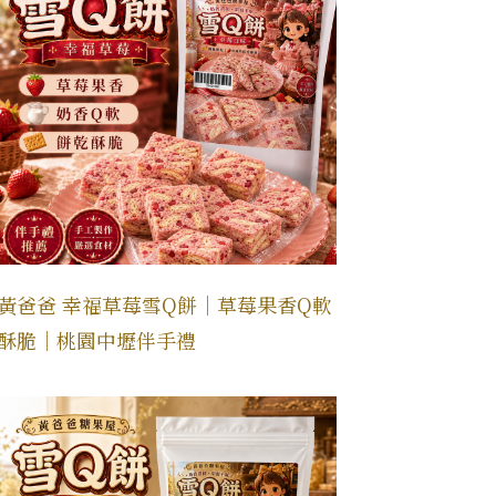
黃爸爸 幸福草莓雪Q餅｜草莓果香Q軟
酥脆｜桃園中壢伴手禮