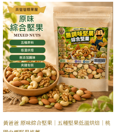
黃爸爸 原味綜合堅果｜五種堅果低溫烘焙｜桃