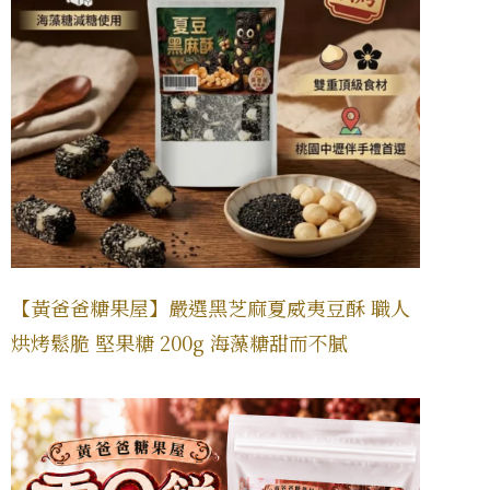
【黃爸爸糖果屋】嚴選黑芝麻夏威夷豆酥 職人
烘烤鬆脆 堅果糖 200g 海藻糖甜而不膩