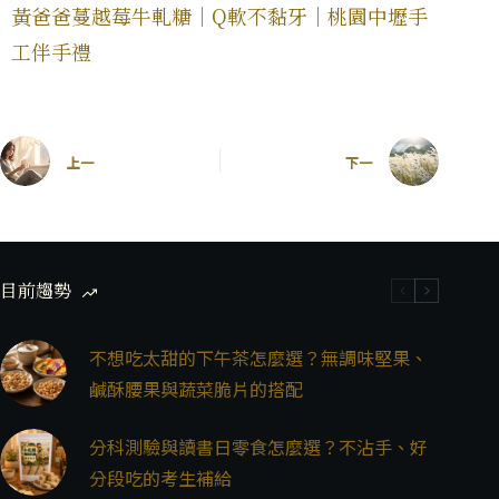
黃爸爸蔓越莓牛軋糖｜Q軟不黏牙｜桃園中壢手
工伴手禮
上一
下一
目前趨勢
不想吃太甜的下午茶怎麼選？無調味堅果、
鹹酥腰果與蔬菜脆片的搭配
分科測驗與讀書日零食怎麼選？不沾手、好
分段吃的考生補給