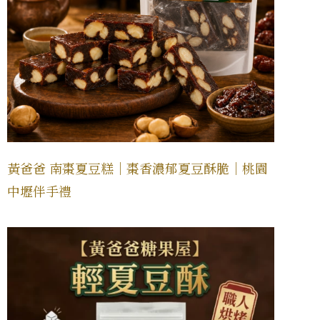
黃爸爸 南棗夏豆糕｜棗香濃郁夏豆酥脆｜桃園
中壢伴手禮