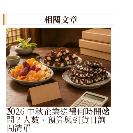
相關文章
2026 中秋企業送禮何時開始
婚
問？人數、預算與到貨日詢
拿
問清單
搭