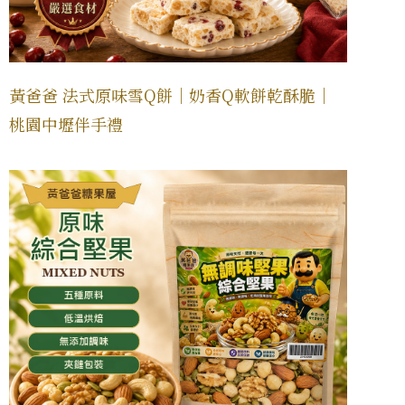
黃爸爸 法式原味雪Q餅｜奶香Q軟餅乾酥脆｜
桃園中壢伴手禮