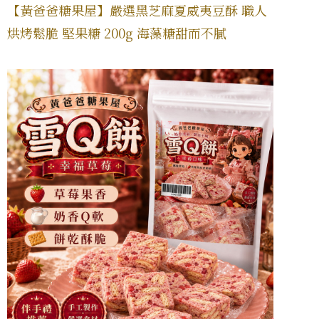
【黃爸爸糖果屋】嚴選黑芝麻夏威夷豆酥 職人
烘烤鬆脆 堅果糖 200g 海藻糖甜而不膩