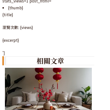
stats_views=1 post_html='
{thumb}
{title}
瀏覽次數: {views}
{excerpt}
']
相關文章