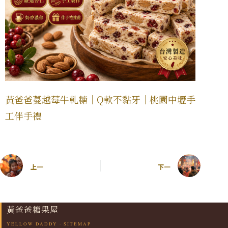
黃爸爸蔓越莓牛軋糖｜Q軟不黏牙｜桃園中壢手
工伴手禮
上一
下一
黃爸爸糖果屋