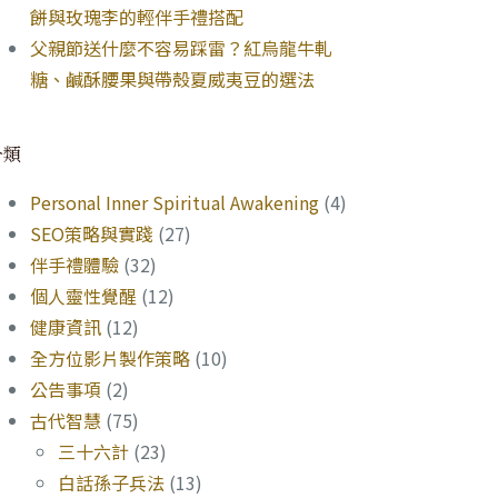
餅與玫瑰李的輕伴手禮搭配
父親節送什麼不容易踩雷？紅烏龍牛軋
糖、鹹酥腰果與帶殼夏威夷豆的選法
分類
Personal Inner Spiritual Awakening
(4)
SEO策略與實踐
(27)
伴手禮體驗
(32)
個人靈性覺醒
(12)
健康資訊
(12)
全方位影片製作策略
(10)
公告事項
(2)
古代智慧
(75)
三十六計
(23)
白話孫子兵法
(13)