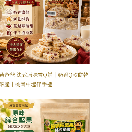
黃爸爸 法式原味雪Q餅｜奶香Q軟餅乾
酥脆｜桃園中壢伴手禮