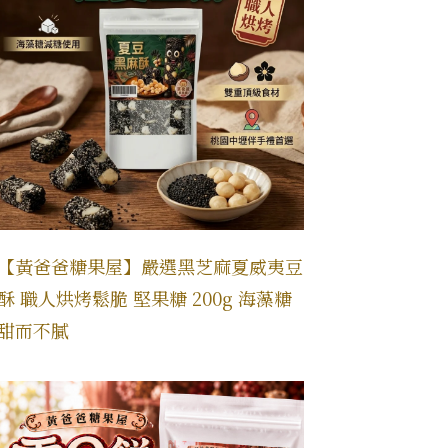
【黃爸爸糖果屋】嚴選黑芝麻夏威夷豆
酥 職人烘烤鬆脆 堅果糖 200g 海藻糖
甜而不膩