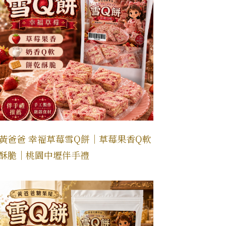
黃爸爸 幸福草莓雪Q餅｜草莓果香Q軟
酥脆｜桃園中壢伴手禮