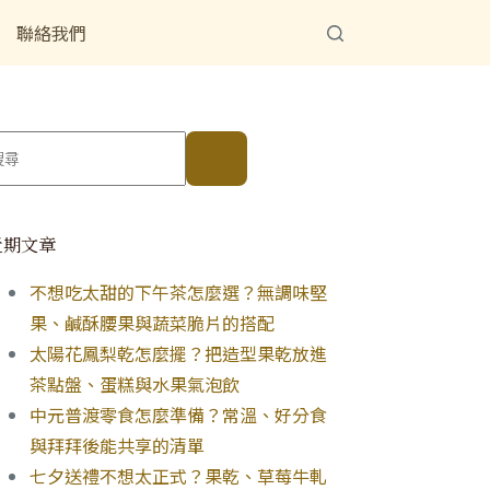
聯絡我們
近期文章
不想吃太甜的下午茶怎麼選？無調味堅
果、鹹酥腰果與蔬菜脆片的搭配
太陽花鳳梨乾怎麼擺？把造型果乾放進
茶點盤、蛋糕與水果氣泡飲
中元普渡零食怎麼準備？常溫、好分食
與拜拜後能共享的清單
七夕送禮不想太正式？果乾、草莓牛軋