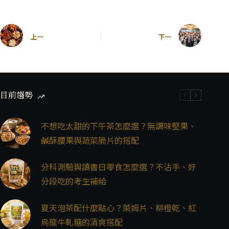
上一
下一
目前趨勢
不想吃太甜的下午茶怎麼選？無調味堅果、
鹹酥腰果與蔬菜脆片的搭配
分科測驗與讀書日零食怎麼選？不沾手、好
分段吃的考生補給
夏天泡茶配什麼點心？萊姆片、柳橙乾、紅
烏龍牛軋糖的清爽搭配