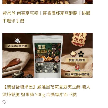
黃爸爸 南棗夏豆糕｜棗香濃郁夏豆酥脆｜桃園
中壢伴手禮
【黃爸爸糖果屋】嚴選黑芝麻夏威夷豆酥 職人
烘烤鬆脆 堅果糖 200g 海藻糖甜而不膩