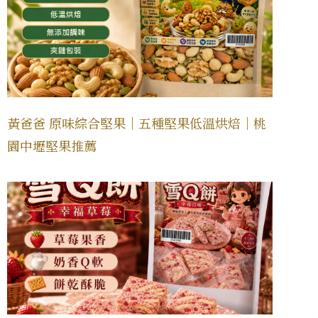
黃爸爸 原味綜合堅果｜五種堅果低溫烘焙｜桃
園中壢堅果推薦