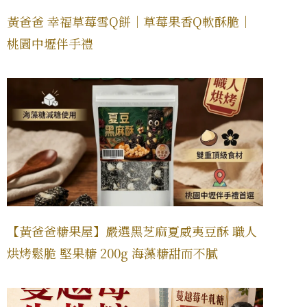
黃爸爸 幸福草莓雪Q餅｜草莓果香Q軟酥脆｜
桃園中壢伴手禮
【黃爸爸糖果屋】嚴選黑芝麻夏威夷豆酥 職人
烘烤鬆脆 堅果糖 200g 海藻糖甜而不膩