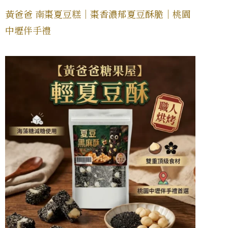
黃爸爸 南棗夏豆糕｜棗香濃郁夏豆酥脆｜桃園
中壢伴手禮