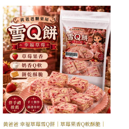
黃爸爸 幸福草莓雪Q餅｜草莓果香Q軟酥脆｜