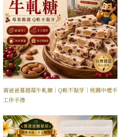
黃爸爸蔓越莓牛軋糖｜Q軟不黏牙｜桃園中壢手
工伴手禮