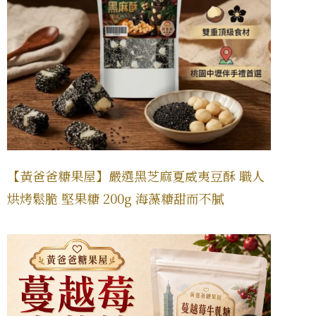
【黃爸爸糖果屋】嚴選黑芝麻夏威夷豆酥 職人
烘烤鬆脆 堅果糖 200g 海藻糖甜而不膩