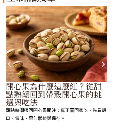
開心果為什麼這麼紅？從甜
帶
點熱潮回到帶殼開心果的挑
器
選與吃法
南
甜點熱潮帶回開心果關注；真正買回家吃，先看殼
先找預
口、氣味、果仁狀態與保存。
或刀尖