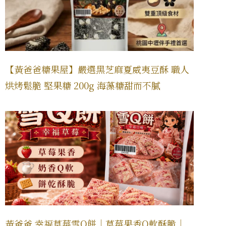
【黃爸爸糖果屋】嚴選黑芝麻夏威夷豆酥 職人
烘烤鬆脆 堅果糖 200g 海藻糖甜而不膩
黃爸爸 幸福草莓雪Q餅｜草莓果香Q軟酥脆｜