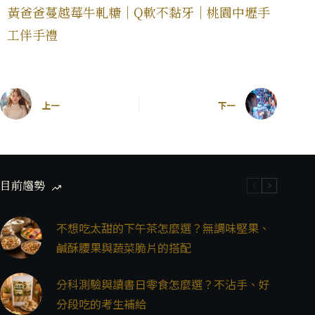
黃爸爸蔓越莓牛軋糖｜Q軟不黏牙｜桃園中壢手
工伴手禮
上一
下一
目前趨勢
不想吃太甜的下午茶怎麼選？無調味堅果、
鹹酥腰果與蔬菜脆片的搭配
分科測驗與讀書日零食怎麼選？不沾手、好
分段吃的考生補給