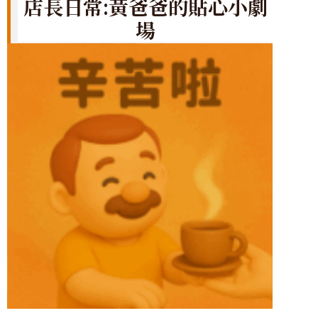
店長日常:黃爸爸的貼心小劇
場