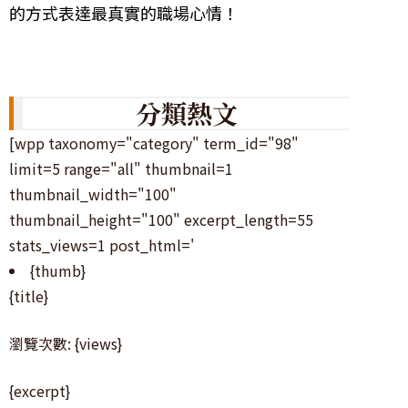
的方式表達最真實的職場心情！
分類熱文
[wpp taxonomy="category" term_id="98"
limit=5 range="all" thumbnail=1
thumbnail_width="100"
thumbnail_height="100" excerpt_length=55
stats_views=1 post_html='
{thumb}
{title}
瀏覽次數: {views}
{excerpt}