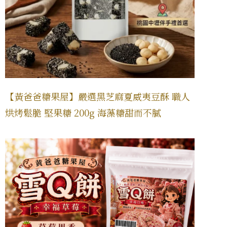
【黃爸爸糖果屋】嚴選黑芝麻夏威夷豆酥 職人
烘烤鬆脆 堅果糖 200g 海藻糖甜而不膩