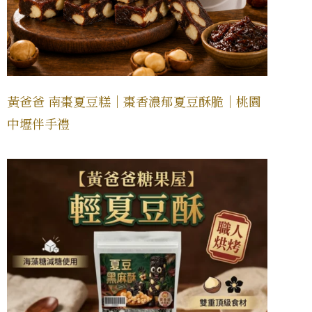
黃爸爸 南棗夏豆糕｜棗香濃郁夏豆酥脆｜桃園
中壢伴手禮