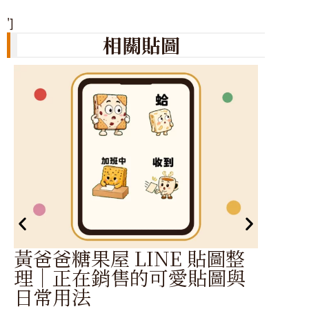
']
相關貼圖
聊天
糖
黃爸爸糖果屋 LINE 貼圖整
理｜正在銷售的可愛貼圖與
《黃爸
日常用法
療癒系