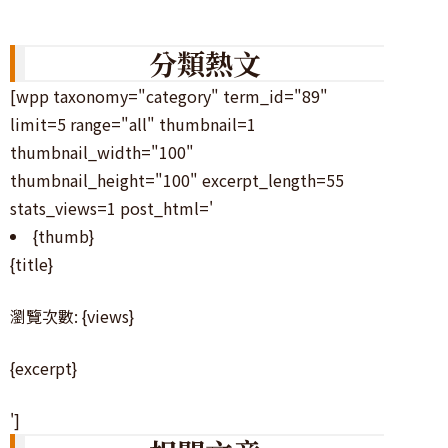
分類熱文
[wpp taxonomy="category" term_id="89"
limit=5 range="all" thumbnail=1
thumbnail_width="100"
thumbnail_height="100" excerpt_length=55
stats_views=1 post_html='
{thumb}
{title}
瀏覽次數: {views}
{excerpt}
']