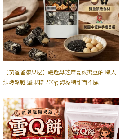
【黃爸爸糖果屋】嚴選黑芝麻夏威夷豆酥 職人
烘烤鬆脆 堅果糖 200g 海藻糖甜而不膩