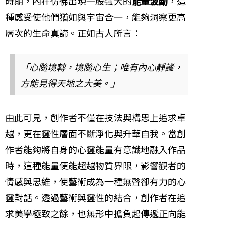
時期，內在彷彿出現一股強大的
能量波動
，這
種感受使他們猶如與宇宙合一，能夠洞察更高
層次的生命真諦。正如古人所言：
「心隨境轉，境隨心生；唯有內心靜謐，
方能見得天地之大美。」
由此可見，創作者不僅在技法與構思上追求卓
越，更在靈性層面不斷淨化與升華自我。當創
作者能夠將自身的心靈能量有意識地融入作品
時，這種能量便能超越物質界限，影響觀者的
情感與思維，使藝術成為一種無聲卻有力的心
靈對話。透過藝術與靈性的結合，創作者在追
求美學極致之餘，也無形中擔負起傳遞正向能