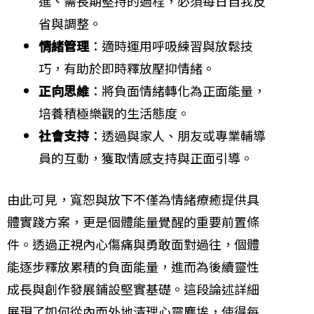
進、需長期堅持的過程，必須每日自我反
省與調整。
情緒管理
：適時運用呼吸練習與放鬆技
巧，有助於即時釋放壓抑情緒。
正向思維
：將負面情緒轉化為正面能量，
培養積極樂觀的生活態度。
社會支持
：透過與家人、朋友或專業輔導
員的互動，獲取情感支持與正面引導。
由此可見，寬恕與放下不僅為情緒療癒提供具
體實踐方案，更是個體能量覺醒的重要前置條
件。透過正視內心傷痛與勇敢面對過往，個體
能逐步釋放累積的負面能量，進而為後續靈性
成長與創作發展鋪設堅實基礎。這段論述詳細
展現了如何從內而外地清理心靈塵埃，使得每