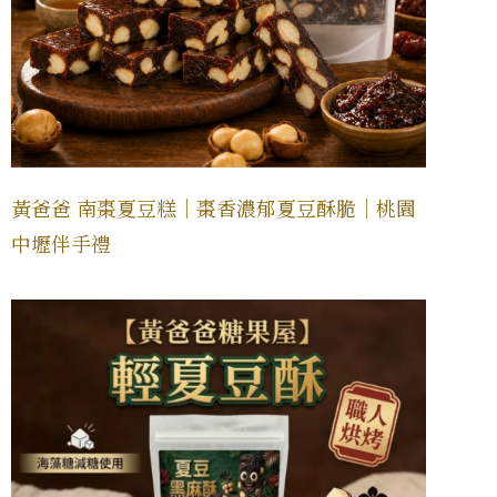
黃爸爸 南棗夏豆糕｜棗香濃郁夏豆酥脆｜桃園
中壢伴手禮