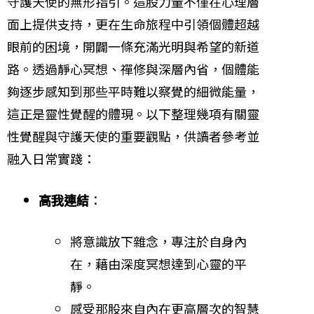
守護天使的無形指引。這股力量不僅在心理層
面上提供支持，更在生命旅程中引領個體超越
眼前的困境，開闢一條充滿光明與希望的新道
路。透過靜心冥想、禪修與深層內省，個體能
夠逐步感知到那些平時難以察覺的細微能量，
這正是靈性覺醒的體現。以下整理幾項有關靈
性覺醒與守護天使的重要觀點，供讀者參考並
融入日常實踐：
高我連結
：
將意識放下雜念，專注於自身內
在，藉由深度冥想達到心靈的平
靜。
感受那股來自內在更高層次的智慧