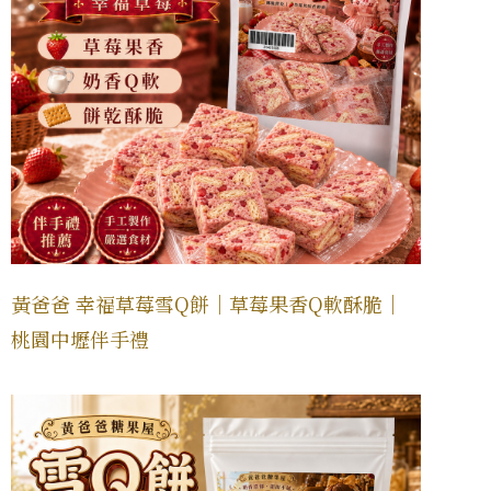
黃爸爸 幸福草莓雪Q餅｜草莓果香Q軟酥脆｜
桃園中壢伴手禮