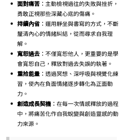
面對痛苦
：主動檢視過往的失敗與挫折，
勇敢正視那些深藏心底的傷痛。
持續內省
：運用靜坐與書寫的方式，不斷
釐清內心的情緒糾結，從而尋求自我理
解。
寬恕過去
：不僅寬恕他人，更重要的是學
會寬恕自己，釋放對過去失誤的執著。
重拾能量
：透過冥想、深呼吸與視覺化練
習，使內在負面情緒逐步轉化為正面動
力。
創造成長契機
：在每一次情感釋放的過程
中，將痛苦化作自我蛻變與創造靈感的動
力來源。