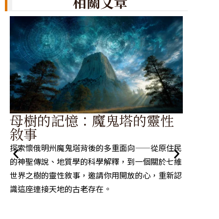
相關文章
學
母樹的記憶：魔鬼塔的靈性
走
敘事
你有沒
探索懷俄明州魔鬼塔背後的多重面向——從原住民
卻像裝
的神聖傳說、地質學的科學解釋，到一個關於七維
卻還是
世界之樹的靈性敘事，邀請你用開放的心，重新認
那麼今
識這座連接天地的古老存在。
念——
是一套