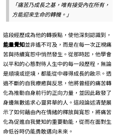
「痛苦乃成長之基，唯有接受內在所有，
方能迎來生命的轉機。」
這段經歷成為他的轉捩點，使他深刻認識到，
能量覺知
並非遙不可及，而是在每一次正視痛
苦與持續寬恕中悄然發生。從那時起，他學會
以平和的心態對待人生中的每一段歷程，無論
是順境或逆境，都能從中尋得成長的啟示。透
過不斷的自我療癒與反思，他將曾經的痛苦轉
化為推動自身前行的正向力量，並因此啟發了
身邊無數追求心靈昇華的人。這段論述清楚展
示了如何藉由內在情緒的釋放與寬恕，將痛苦
化為促進自我覺知的重要動能，從而在面對生
命低谷時仍能勇敢邁向未來。