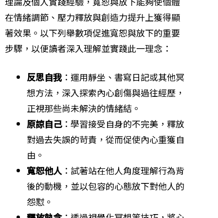
理論及個人實踐經驗，寬恕與放下能夠使個體
在情緒調節、壓力釋放與創造力提升上獲得顯
著效果。以下列舉數項促進寬恕與放下的重要
步驟，以便讀者深入理解並實踐此一理念：
反思自我
：運用靜坐、書寫日記或其他冥
想方法，深入探索內心創傷與過往經歷，
正視那些尚未解決的情緒結。
原諒自己
：學習接受自身的不完美，釋放
對過去失誤的苛責，從而促使內心重獲自
由。
寬恕他人
：試著站在他人角度理解行為背
後的動機，並以包容的心態放下對他人的
怨懟。
釋放執念
：透過視覺化冥想等技巧，將心