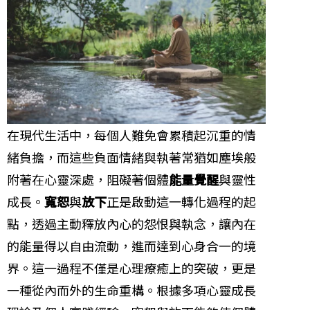
在現代生活中，每個人難免會累積起沉重的情
緒負擔，而這些負面情緒與執著常猶如塵埃般
附著在心靈深處，阻礙著個體
能量覺醒
與靈性
成長。
寬恕
與
放下
正是啟動這一轉化過程的起
點，透過主動釋放內心的怨恨與執念，讓內在
的能量得以自由流動，進而達到心身合一的境
界。這一過程不僅是心理療癒上的突破，更是
一種從內而外的生命重構。根據多項心靈成長