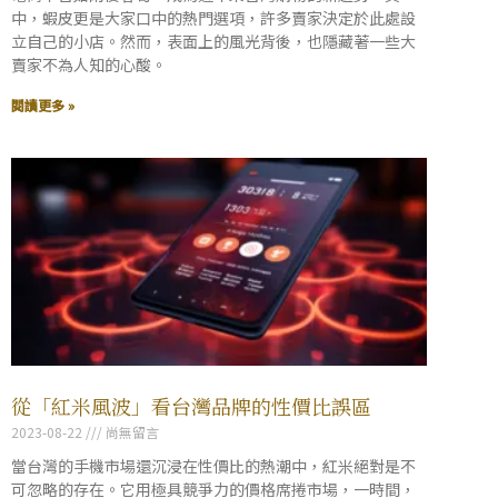
中，蝦皮更是大家口中的熱門選項，許多賣家決定於此處設
立自己的小店。然而，表面上的風光背後，也隱藏著一些大
賣家不為人知的心酸。
閱讀更多 »
從「紅米風波」看台灣品牌的性價比誤區
2023-08-22
尚無留言
當台灣的手機市場還沉浸在性價比的熱潮中，紅米絕對是不
可忽略的存在。它用極具競爭力的價格席捲市場，一時間，