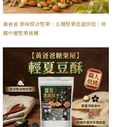
黃爸爸 原味綜合堅果｜五種堅果低溫烘焙｜桃
園中壢堅果推薦