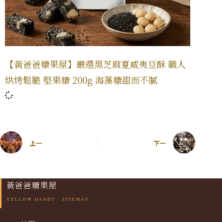
【黃爸爸糖果屋】嚴選黑芝麻夏威夷豆酥 職人
烘烤鬆脆 堅果糖 200g 海藻糖甜而不膩
上一
下一
黃爸爸糖果屋