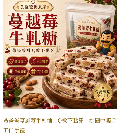
黃爸爸蔓越莓牛軋糖｜Q軟不黏牙｜桃園中壢手
工伴手禮