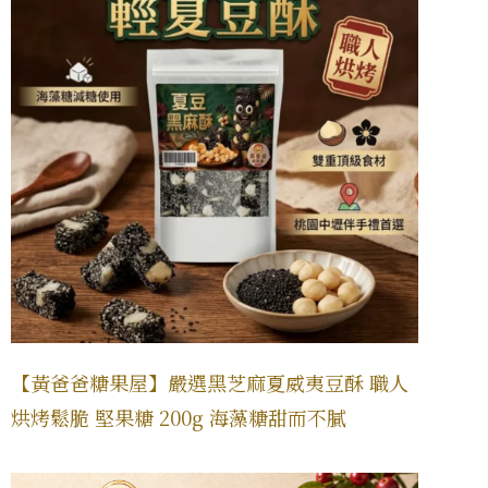
【黃爸爸糖果屋】嚴選黑芝麻夏威夷豆酥 職人
烘烤鬆脆 堅果糖 200g 海藻糖甜而不膩