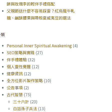
餅與玫瑰李的輕伴手禮搭配
父親節送什麼不容易踩雷？紅烏龍牛軋
糖、鹹酥腰果與帶殼夏威夷豆的選法
分類
Personal Inner Spiritual Awakening
(4)
SEO策略與實踐
(27)
伴手禮體驗
(32)
個人靈性覺醒
(12)
健康資訊
(12)
全方位影片製作策略
(10)
公告事項
(2)
古代智慧
(75)
三十六計
(23)
白話孫子兵法
(13)