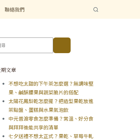
聯絡我們
近期文章
不想吃太甜的下午茶怎麼選？無調味堅
果、鹹酥腰果與蔬菜脆片的搭配
太陽花鳳梨乾怎麼擺？把造型果乾放進
茶點盤、蛋糕與水果氣泡飲
中元普渡零食怎麼準備？常溫、好分食
與拜拜後能共享的清單
七夕送禮不想太正式？果乾、草莓牛軋