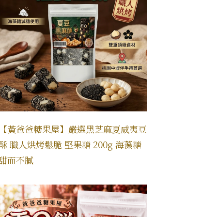
【黃爸爸糖果屋】嚴選黑芝麻夏威夷豆
酥 職人烘烤鬆脆 堅果糖 200g 海藻糖
甜而不膩