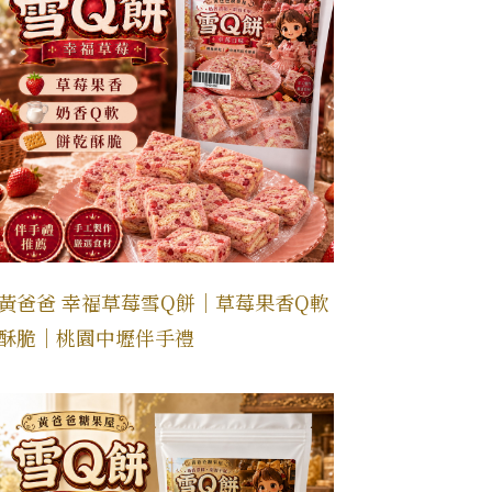
黃爸爸 幸福草莓雪Q餅｜草莓果香Q軟
酥脆｜桃園中壢伴手禮