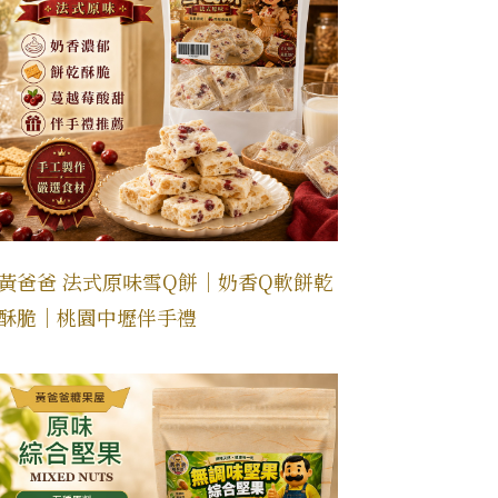
黃爸爸 法式原味雪Q餅｜奶香Q軟餅乾
酥脆｜桃園中壢伴手禮