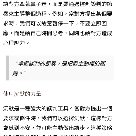
讓對方牽著鼻子走，而是要通過控制談判的節
奏來主導整個過程。例如，當對方提出某個要
求時，我們可以故意暫停一下，不要立即回
應，而是給自己時間思考，同時也給對方造成
心理壓力。
“掌握談判的節奏，是把握主動權的關
鍵。”
使用沉默的力量
沉默是一種強大的談判工具。當對方提出一個
要求或條件時，我們可以選擇沉默，這樣對方
會感到不安，並可能主動做出讓步。這種策略