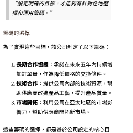
“設定明確的目標，才能夠有針對性地選
擇和運用籌碼。”
籌碼的選擇
為了實現這些目標，該公司制定了以下籌碼：
長期合作協議
：承諾在未來五年內持續增
加訂單量，作為降低價格的交換條件。
技術合作
：提供公司內部的技術資源，幫
助供應商改進產品工藝，提升產品質量。
市場開拓
：利用公司在亞太地區的市場影
響力，幫助供應商開拓新市場。
這些籌碼的選擇，都是基於公司設定的核心目