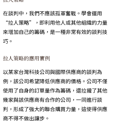
在談判中，我們不應該孤軍奮戰。學會運用
“拉人策略”，即利用他人或其他組織的力量
來增加自己的籌碼，是一種非常有效的談判技
巧。
拉人策略的應用實例
以某家台灣科技公司與國際供應商的談判為
例，該公司希望降低供應商的價格。公司不僅
使用了自身的訂單量作為籌碼，還拉攏了其他
幾家與該供應商有合作的公司，一同進行談
判，形成了強大的聯合購買力量，這使得供應
商不得不做出讓步。