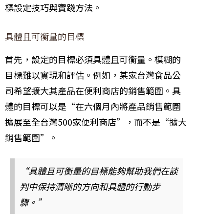
標設定技巧與實踐方法。
具體且可衡量的目標
首先，設定的目標必須具體且可衡量。模糊的
目標難以實現和評估。例如，某家台灣食品公
司希望擴大其產品在便利商店的銷售範圍。具
體的目標可以是“在六個月內將產品銷售範圍
擴展至全台灣500家便利商店”，而不是“擴大
銷售範圍”。
“具體且可衡量的目標能夠幫助我們在談
判中保持清晰的方向和具體的行動步
驟。”