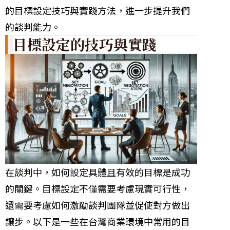
的目標設定技巧與實踐方法，進一步提升我們
的談判能力。
目標設定的技巧與實踐
在談判中，如何設定具體且有效的目標是成功
的關鍵。目標設定不僅需要考慮現實可行性，
還需要考慮如何激勵談判團隊並促使對方做出
讓步。以下是一些在台灣商業環境中常用的目