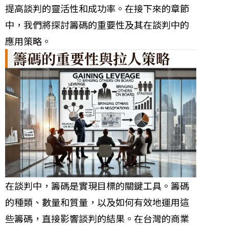
提高談判的靈活性和成功率。在接下來的章節
中，我們將探討籌碼的重要性及其在談判中的
應用策略。
籌碼的重要性與拉人策略
在談判中，籌碼是實現目標的關鍵工具。籌碼
的種類、數量和質量，以及如何有效地運用這
些籌碼，直接影響談判的結果。在台灣的商業