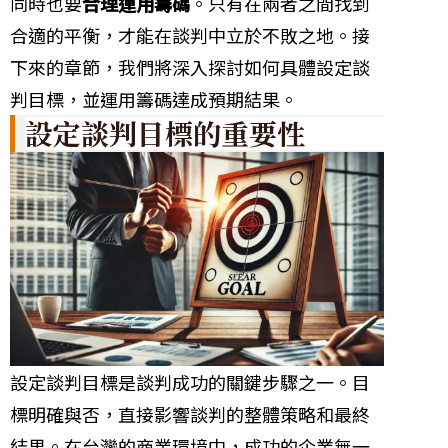
同時也要
合理運用籌碼
。只有在兩者之間找到
合適的平衡，才能在談判中立於不敗之地。接
下來的章節，我們將深入探討如何具體設定談
判目標，並運用籌碼達成預期結果。
設定談判目標的重要性
設定談判目標是談判成功的關鍵步驟之一。目
標明確與否，直接影響談判的整體策略和最終
結果。在台灣的商業環境中，成功的企業無一