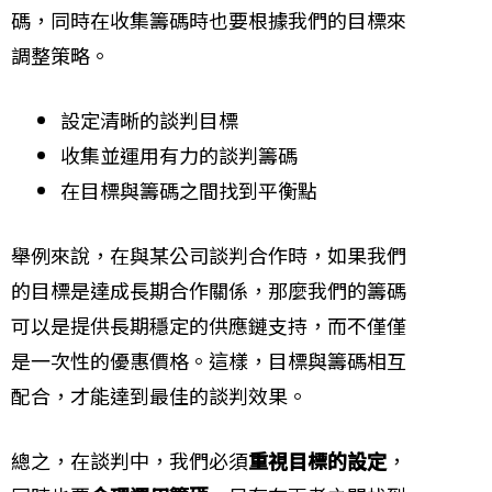
碼，同時在收集籌碼時也要根據我們的目標來
調整策略。
設定清晰的談判目標
收集並運用有力的談判籌碼
在目標與籌碼之間找到平衡點
舉例來說，在與某公司談判合作時，如果我們
的目標是達成長期合作關係，那麼我們的籌碼
可以是提供長期穩定的供應鏈支持，而不僅僅
是一次性的優惠價格。這樣，目標與籌碼相互
配合，才能達到最佳的談判效果。
總之，在談判中，我們必須
重視目標的設定
，