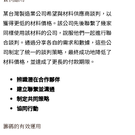
某台灣製造業公司希望與材料供應商談判，以
獲得更低的材料價格。該公司先後聯繫了幾家
同樣使用該材料的公司，說服他們一起進行聯
合談判。通過分享各自的需求和數據，這些公
司制定了統一的談判策略，最終成功地降低了
材料價格，並達成了更長的付款期限。
辨識潛在合作夥伴
建立聯繫並溝通
制定共同策略
協同行動
籌碼的有效運用