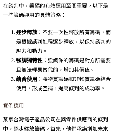
在談判中，籌碼的有效運用至關重要。以下是
一些籌碼運用的具體策略：
逐步釋放
：不要一次性釋放所有籌碼，而
是根據談判進程逐步釋放，以保持談判的
壓力和動力。
強調獨特性
：強調你的籌碼是對方所需要
且無法輕易替代的，增加其價值。
結合使用
：將物質籌碼和非物質籌碼結合
使用，形成互補，提高談判的成功率。
實例應用
某家台灣電子產品公司在與零件供應商的談判
中，逐步釋放籌碼。首先，他們承諾增加未來