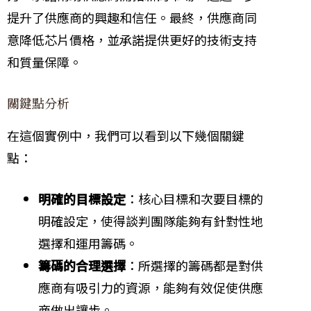
提升了供應商的興趣和信任。最終，供應商同
意降低芯片價格，並承諾提供更好的技術支持
和質量保障。
關鍵點分析
在這個實例中，我們可以看到以下幾個關鍵
點：
明確的目標設定
：核心目標和次要目標的
明確設定，使得談判團隊能夠有針對性地
選擇和運用籌碼。
籌碼的合理選擇
：所選擇的籌碼都是對供
應商有吸引力的資源，能夠有效促使供應
商做出讓步。