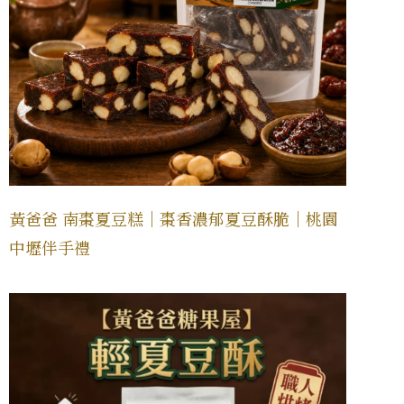
黃爸爸 南棗夏豆糕｜棗香濃郁夏豆酥脆｜桃園
中壢伴手禮