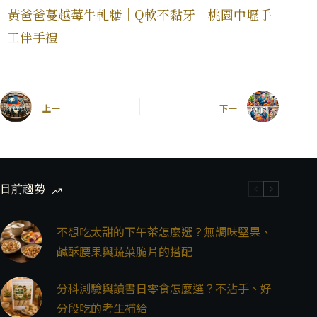
黃爸爸蔓越莓牛軋糖｜Q軟不黏牙｜桃園中壢手
工伴手禮
上一
下一
目前趨勢
不想吃太甜的下午茶怎麼選？無調味堅果、
鹹酥腰果與蔬菜脆片的搭配
分科測驗與讀書日零食怎麼選？不沾手、好
分段吃的考生補給