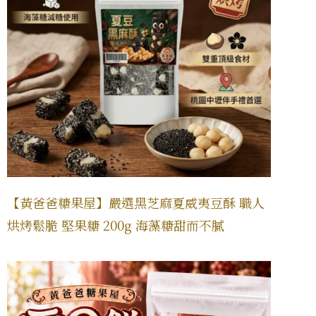
【黃爸爸糖果屋】嚴選黑芝麻夏威夷豆酥 職人
烘烤鬆脆 堅果糖 200g 海藻糖甜而不膩