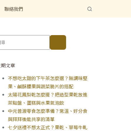
聯絡我們
近期文章
不想吃太甜的下午茶怎麼選？無調味堅
果、鹹酥腰果與蔬菜脆片的搭配
太陽花鳳梨乾怎麼擺？把造型果乾放進
茶點盤、蛋糕與水果氣泡飲
中元普渡零食怎麼準備？常溫、好分食
與拜拜後能共享的清單
七夕送禮不想太正式？果乾、草莓牛軋