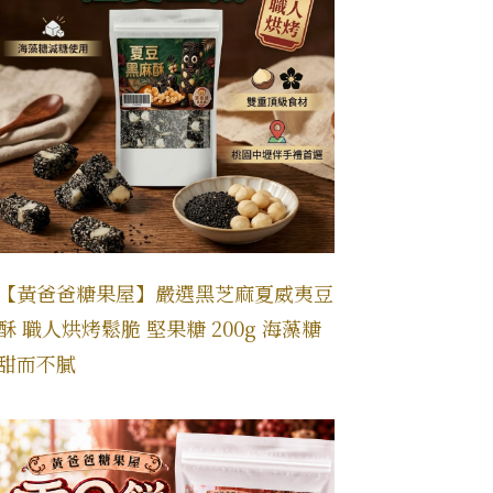
【黃爸爸糖果屋】嚴選黑芝麻夏威夷豆
酥 職人烘烤鬆脆 堅果糖 200g 海藻糖
甜而不膩