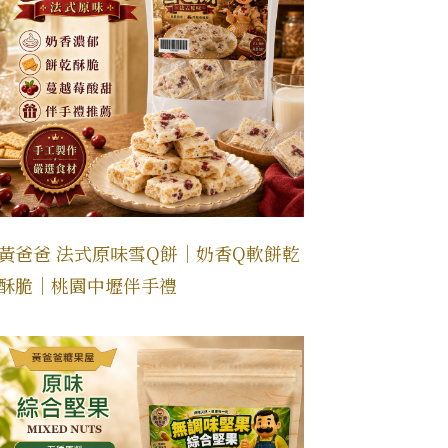
黃爸爸 法式原味雪Q餅｜奶香Q軟餅乾
酥脆｜桃園中壢伴手禮