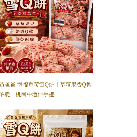
黃爸爸 幸福草莓雪Q餅｜草莓果香Q軟
酥脆｜桃園中壢伴手禮