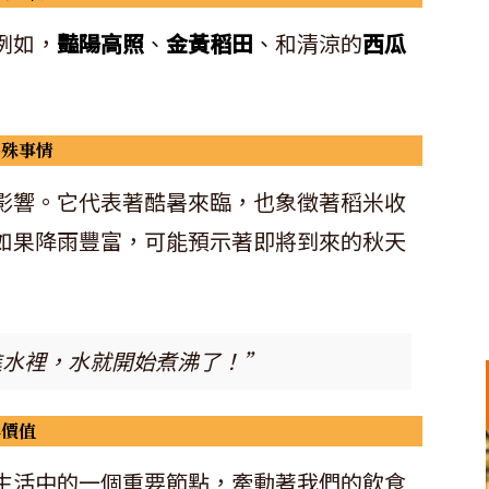
例如，
豔陽高照
、
金黃稻田
、和清涼的
西瓜
特殊事情
影響。它代表著酷暑來臨，也象徵著稻米收
如果降雨豐富，可能預示著即將到來的秋天
進水裡，水就開始煮沸了！”
與價值
生活中的一個重要節點，牽動著我們的飲食