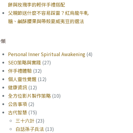
餅與玫瑰李的輕伴手禮搭配
父親節送什麼不容易踩雷？紅烏龍牛軋
糖、鹹酥腰果與帶殼夏威夷豆的選法
分類
Personal Inner Spiritual Awakening
(4)
SEO策略與實踐
(27)
伴手禮體驗
(32)
個人靈性覺醒
(12)
健康資訊
(12)
全方位影片製作策略
(10)
公告事項
(2)
古代智慧
(75)
三十六計
(23)
白話孫子兵法
(13)