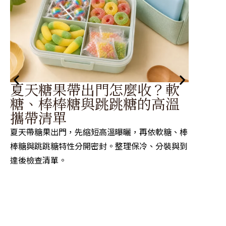
夏天糖果帶出門怎麼收？軟
夏
糖、棒棒糖與跳跳糖的高溫
裝
攜帶清單
先看包
夏天帶糖果出門，先縮短高溫曝曬，再依軟糖、棒
密封與
棒糖與跳跳糖特性分開密封。整理保冷、分裝與到
達後檢查清單。