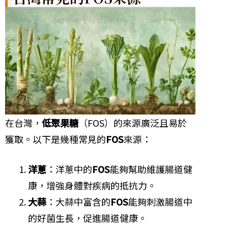
在台灣，
低聚果糖
（FOS）的來源廣泛且易於
獲取。以下是幾種常見的
FOS
來源：
洋蔥
：洋蔥中的
FOS
能夠幫助維護腸道健
康，增強身體對疾病的抵抗力。
大蒜
：大蒜中富含的
FOS
能夠刺激腸道中
的好菌生長，促進腸道健康。