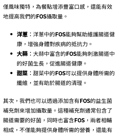
僅風味獨特，為餐點增添豐富口感，還能有效
地提高我們的
FOS
攝取量。
洋蔥
：洋蔥中的
FOS
能夠幫助維護腸道健
康，增強身體對疾病的抵抗力。
大蒜
：大蒜中富含的
FOS
能夠刺激腸道中
的好菌生長，促進腸道健康。
甜菜
：甜菜中的
FOS
可以提供身體所需的
纖維，並有助於腸道的清理。
其次，我們也可以透過添加含有
FOS
的益生菌
補充劑來增加攝取量。這種補充劑通常包含了
腸道需要的好菌，同時也富含
FOS
，兩者相輔
相成，不僅能夠提供身體所需的營養，還能有