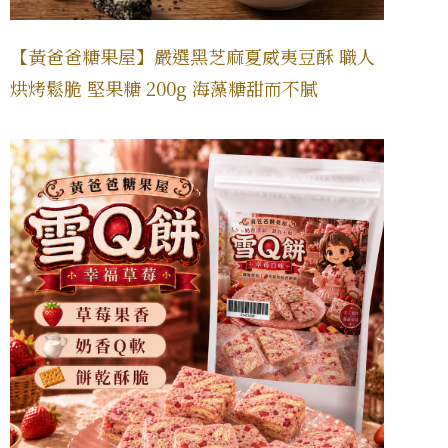
【黃爸爸糖果屋】嚴選黑芝麻夏威夷豆酥 職人
烘烤鬆脆 堅果糖 200g 海藻糖甜而不膩