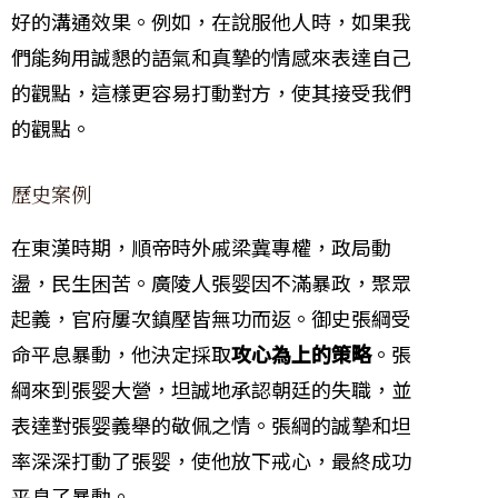
好的溝通效果。例如，在說服他人時，如果我
們能夠用誠懇的語氣和真摯的情感來表達自己
的觀點，這樣更容易打動對方，使其接受我們
的觀點。
歷史案例
在東漢時期，順帝時外戚梁冀專權，政局動
盪，民生困苦。廣陵人張婴因不滿暴政，聚眾
起義，官府屢次鎮壓皆無功而返。御史張綱受
命平息暴動，他決定採取
攻心為上的策略
。張
綱來到張婴大營，坦誠地承認朝廷的失職，並
表達對張婴義舉的敬佩之情。張綱的誠摯和坦
率深深打動了張婴，使他放下戒心，最終成功
平息了暴動。