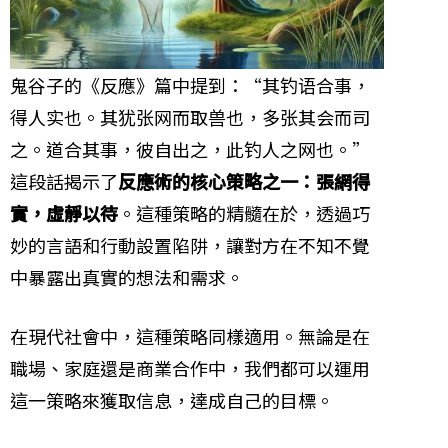
鬼谷子的《反應》篇中提到：“其钓语合事，
得人实也。其犹张网而取兽也，多张其会而司
之。道合其事，彼自出之，此钓人之网也。”
這段話揭示了
反應術的核心策略之一：張網得
實，虛靜以待
。這種策略的精髓在於，透過巧
妙的言語和行動設置陷阱，讓對方在不知不覺
中暴露出真實的想法和需求。
在現代社會中，這種策略同樣適用。無論是在
職場、家庭還是商業合作中，我們都可以運用
這一策略來獲取信息，達成自己的目標。