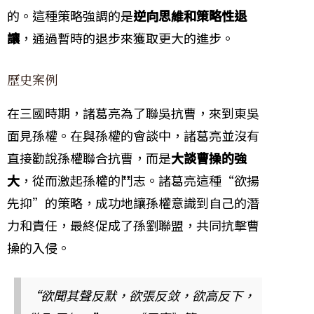
的。這種策略強調的是
逆向思維和策略性退
讓
，通過暫時的退步來獲取更大的進步。
歷史案例
在三國時期，諸葛亮為了聯吳抗曹，來到東吳
面見孫權。在與孫權的會談中，諸葛亮並沒有
直接勸說孫權聯合抗曹，而是
大談曹操的強
大
，從而激起孫權的鬥志。諸葛亮這種“欲揚
先抑”的策略，成功地讓孫權意識到自己的潛
力和責任，最終促成了孫劉聯盟，共同抗擊曹
操的入侵。
“欲聞其聲反默，欲張反敛，欲高反下，